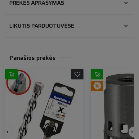
PREKĖS APRAŠYMAS
expand_more
LIKUTIS PARDUOTUVĖSE
expand_more
Panašios prekės
favorite_border