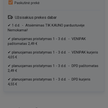
check_box
Paskutinė prekė
Užsisakius prekes dabar
✔
1
d.d.
-
Atsiėmimas TIK KAUNO parduotuvėje
Nemokamai!
✔
planuojamas pristatymas
1
-
3
d.d.
-
VENIPAK
paštomatas
2,49 €
✔
planuojamas pristatymas
1
-
3
d.d.
-
VENIPAK kurjeris
4,05 €
✔
planuojamas pristatymas
1
-
3
d.d.
-
DPD paštomatas
2,49 €
✔
planuojamas pristatymas
1
-
3
d.d.
-
DPD kurjeris
4,55 €