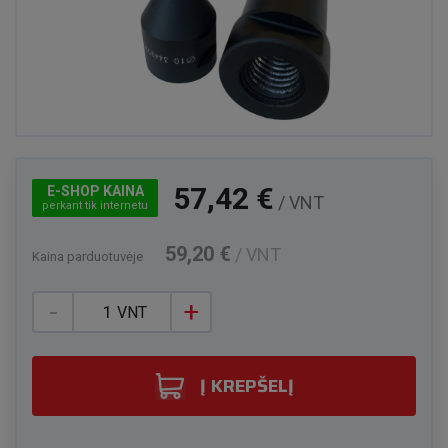
57,42 €
E-SHOP KAINA
/ VNT
perkant tik internetu
59,20 €
/ VNT
Kaina parduotuvėje
-
+
VNT
Į KREPŠELĮ