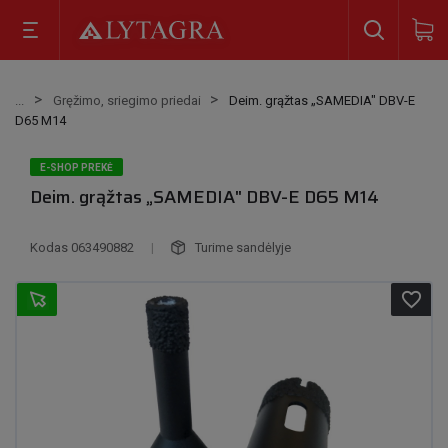
Gręžimo, sriegimo priedai
Deim. grąžtas „SAMEDIA" DBV-E
D65 M14
E-SHOP PREKĖ
Deim. grąžtas „SAMEDIA" DBV-E D65 M14
Kodas
063490882
|
Turime sandėlyje
favorite_border