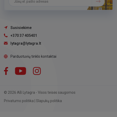
Susisiekime
+370 37 405401
lytagra@lytagra.lt
Parduotuvių tinklo kontaktai
Facebook
YouTube
Instagram
LinkedIn
© 2026 AB Lytagra - Visos teisės saugomos
Privatumo politika
|
Slapukų politika