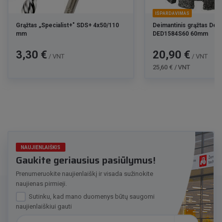
IŠPARDAVIMAS
Grąžtas „Specialist+" SDS+ 4x50/110
Deimantinis grąžtas Ded
mm
DED1584S60 60mm
Kaina
Kaina
Bazi
3,30 €
20,90 €
/ VNT
/ VNT
kain
25,60 € / VNT
NAUJIENLAIŠKIS
Gaukite geriausius pasiūlymus!
Prenumeruokite naujienlaiškį ir visada sužinokite
naujienas pirmieji.
Sutinku, kad mano duomenys būtų saugomi
naujienlaiškiui gauti