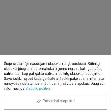
Šioje svetainėje naudojami slapukai (angl. cookies). Būtinieji
slapukai įdiegiami automatiškai ir jiems nėra reikalingas Jūsų
sutikimas. Taip pat galite sutikti ir su kitų slapukų naudojimu.
Savo sutikimą bet kada galėsite atšaukti pakeisdami interneto
naršyklės nustatymus ir ištrindami įrašytus slapukus. Daugiau
informacijos
Slapukų politika
done_all
Patvirtinti slapukus