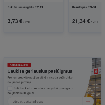
Sukutis su saugikliu 32149
Balnakilpės 32630
Kaina
Kaina
3,73 €
21,34 €
/ VNT
/ VNT
NAUJIENLAIŠKIS
Gaukite geriausius pasiūlymus!
Prenumeruokite naujienlaiškį ir visada sužinokite
naujienas pirmieji.
Sutinku, kad mano duomenys būtų saugomi
naujienlaiškiui gauti