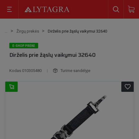
Žirgų prekės
Dirželis prie žąslų vaikymui 32640
E-SHOP PREKĖ
Dirželis prie žąslų vaikymui 32640
Kodas
010305480
|
Turime sandėlyje
favorite_border