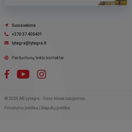
Susisiekime
+370 37 405401
lytagra@lytagra.lt
Parduotuvių tinklo kontaktai
Facebook
YouTube
Instagram
LinkedIn
© 2026 AB Lytagra - Visos teisės saugomos
Privatumo politika
|
Slapukų politika