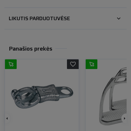
LIKUTIS PARDUOTUVĖSE
expand_more
Panašios prekės
favorite_border