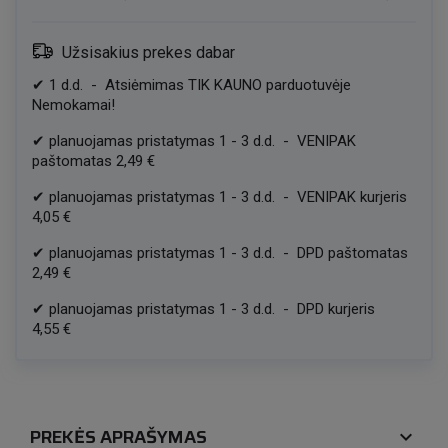
Užsisakius prekes dabar
✔
1
d.d.
-
Atsiėmimas TIK KAUNO parduotuvėje
Nemokamai!
✔
planuojamas pristatymas
1
-
3
d.d.
-
VENIPAK
paštomatas
2,49 €
✔
planuojamas pristatymas
1
-
3
d.d.
-
VENIPAK kurjeris
4,05 €
✔
planuojamas pristatymas
1
-
3
d.d.
-
DPD paštomatas
2,49 €
✔
planuojamas pristatymas
1
-
3
d.d.
-
DPD kurjeris
4,55 €
PREKĖS APRAŠYMAS
expand_more