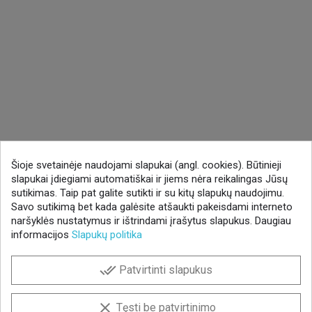
Šioje svetainėje naudojami slapukai (angl. cookies). Būtinieji
slapukai įdiegiami automatiškai ir jiems nėra reikalingas Jūsų
sutikimas. Taip pat galite sutikti ir su kitų slapukų naudojimu.
Savo sutikimą bet kada galėsite atšaukti pakeisdami interneto
naršyklės nustatymus ir ištrindami įrašytus slapukus. Daugiau
informacijos
Slapukų politika
done_all
Patvirtinti slapukus
clear
Tęsti be patvirtinimo