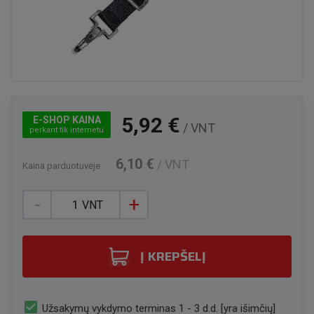
5,92 €
E-SHOP KAINA
/ VNT
perkant tik internetu
6,10 €
/ VNT
Kaina parduotuvėje
-
+
VNT
Į KREPŠELĮ
check_box
Užsakymų vykdymo terminas 1 - 3 d.d. [yra išimčių]