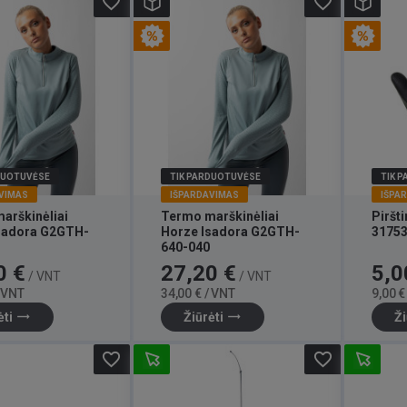
favorite_border
favorite_border
DUOTUVĖSE
TIK PARDUOTUVĖSE
TIK 
VIMAS
IŠPARDAVIMAS
IŠPA
arškinėliai
Termo marškinėliai
Piršti
sadora G2GTH-
Horze Isadora G2GTH-
31753
640-040
Bazinė
Kaina
Bazinė
Kaina
0 €
27,20 €
5,0
/ VNT
/ VNT
kaina
kaina
/ VNT
34,00 € / VNT
9,00 €
trending_flat
trending_flat
ėti
Žiūrėti
Ži
favorite_border
favorite_border