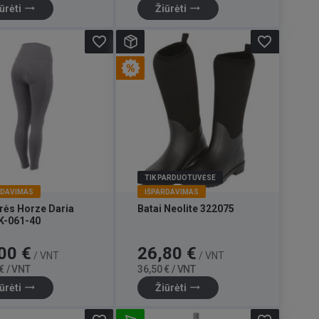
trending_flat
trending_flat
ūrėti
Žiūrėti
favorite_border
favorite_border
TIK PARDUOTUVĖSE
RDAVIMAS
IŠPARDAVIMAS
ės Horze Daria
Batai Neolite 322075
K-061-40
Bazinė
Kaina
Bazinė
00 €
26,80 €
/ VNT
/ VNT
kaina
kaina
€ / VNT
36,50 € / VNT
trending_flat
trending_flat
ūrėti
Žiūrėti