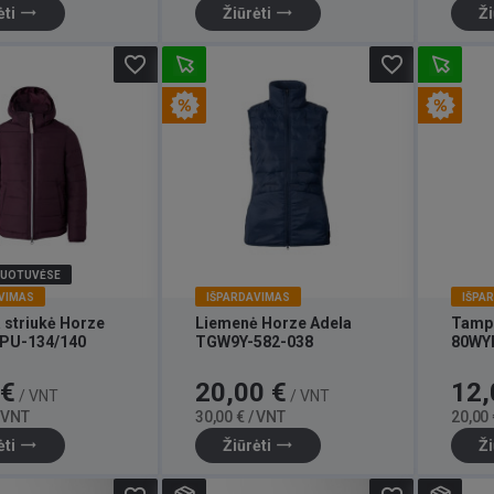
trending_flat
trending_flat
ėti
Žiūrėti
Ži
favorite_border
favorite_border
DUOTUVĖSE
VIMAS
IŠPARDAVIMAS
IŠPA
 striukė Horze
Liemenė Horze Adela
Tampr
PU-134/140
TGW9Y-582-038
80WY
Bazinė
Kaina
Bazinė
Kaina
 €
20,00 €
12,
/ VNT
/ VNT
kaina
kaina
/ VNT
30,00 € / VNT
20,00 
trending_flat
trending_flat
ėti
Žiūrėti
Ži