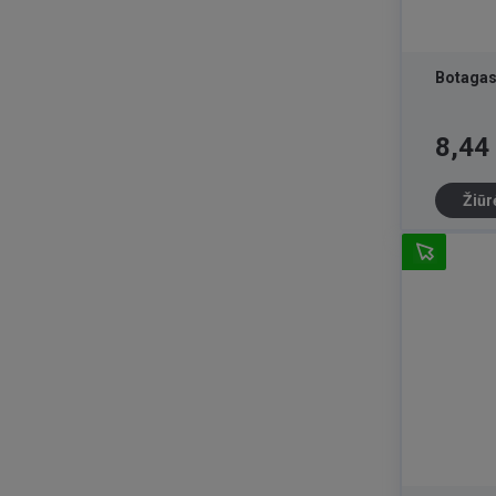
Botagas
Kaina
8,44
Žiūr