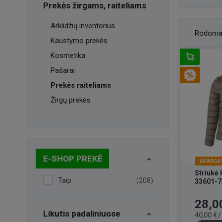
Prekės žirgams, raiteliams
Arklidžių inventorius
Rodoma
Kaustymo prekės
Kosmetika
Pašarai
Prekės raiteliams
Žirgų prekės
E-SHOP PREKĖ
IŠPARDA
Striukė 
Taip
(208)
33601-7
Kaina
28,0
Likutis padaliniuose
40,00 € 