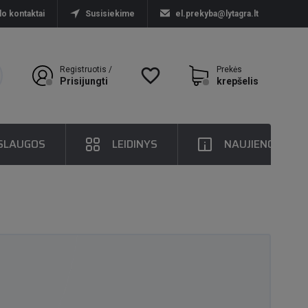
lo kontaktai
Susisiekime
el.prekyba@lytagra.lt
Registruotis /
favorite_border
Prekės
Prisijungti
krepšelis
SLAUGOS
LEIDINYS
NAUJIENOS