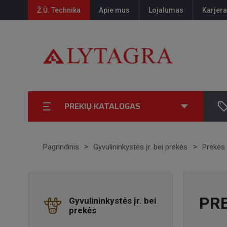
Ž.Ū. Technika
Apie mus
Lojalumas
Karjera
PREKIŲ KATALOGAS
Pagrindinis
Gyvulininkystės įr. bei prekės
Prekės 
PRE
Gyvulininkystės įr. bei
prekės