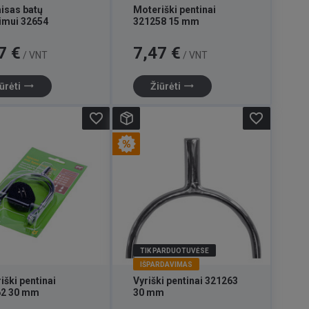
aisas batų
Moteriški pentinai
imui 32654
321258 15 mm
Kaina
7 €
7,47 €
/ VNT
/ VNT
trending_flat
trending_flat
ūrėti
Žiūrėti
favorite_border
favorite_border
TIK PARDUOTUVĖSE
IŠPARDAVIMAS
iški pentinai
Vyriški pentinai 321263
62 30 mm
30 mm