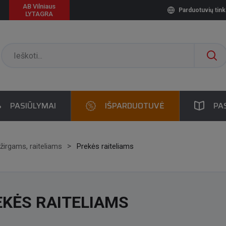
AB Vilniaus
Parduotuvių tink
LYTAGRA
PASIŪLYMAI
IŠPARDUOTUVĖ
PA
žirgams, raiteliams
Prekės raiteliams
KĖS RAITELIAMS