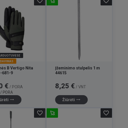
favorite_border
favorite_border
PARDUOTUVĖSE
RDAVIMAS
nės B Vertigo Nita
Įžeminimo stulpelis 1 m
-681-9
44615
Bazinė
Kaina
0 €
8,25 €
/ PORA
/ VNT
kaina
 / PORA
trending_flat
trending_flat
ūrėti
Žiūrėti
favorite_border
favorite_border