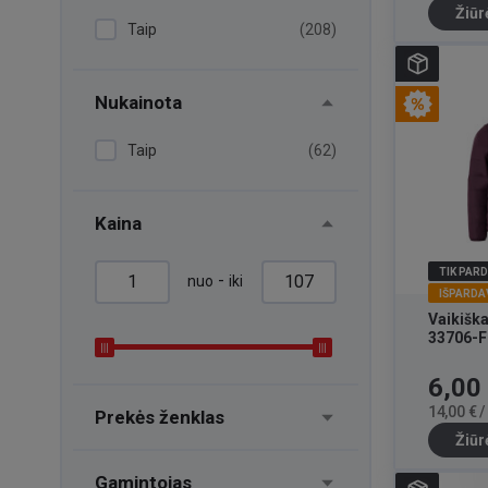
Žiūr
Taip
(208)
Nukainota
Taip
(62)
Kaina
TIK PAR
-
nuo
iki
IŠPARDA
Vaikiška
33706-F
Kaina
6,00
14,00 € 
Prekės ženklas
Žiūr
Gamintojas