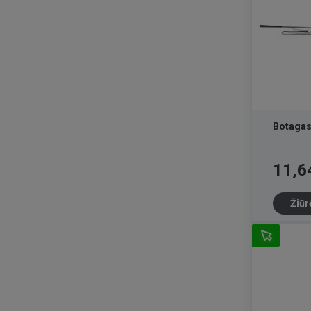
Botagas
Kaina
11,6
Žiūr