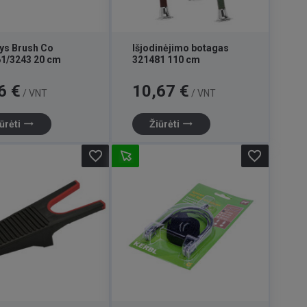
ys Brush Co
Išjodinėjimo botagas
1/3243 20 cm
321481 110 cm
Kaina
6 €
10,67 €
/ VNT
/ VNT
trending_flat
trending_flat
ūrėti
Žiūrėti
favorite_border
favorite_border