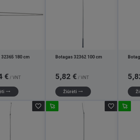
 32365 180 cm
Botagas 32362 100 cm
Botag
Kaina
Kaina
4 €
5,82 €
5,8
/ VNT
/ VNT
trending_flat
trending_flat
ėti
Žiūrėti
Ži
favorite_border
favorite_border