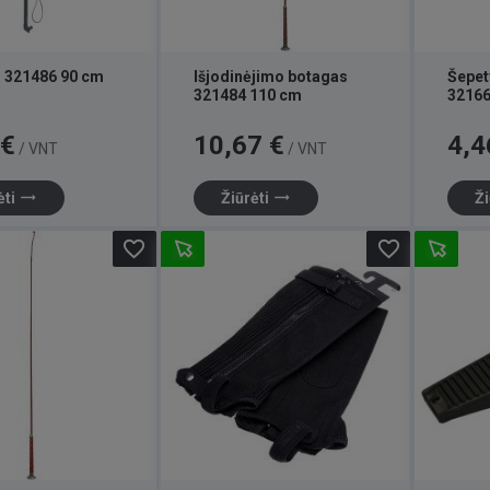
 321486 90 cm
Išjodinėjimo botagas
Šepet
321484 110 cm
32166
Kaina
Kaina
 €
10,67 €
4,4
/ VNT
/ VNT
trending_flat
trending_flat
ėti
Žiūrėti
Ži
favorite_border
favorite_border