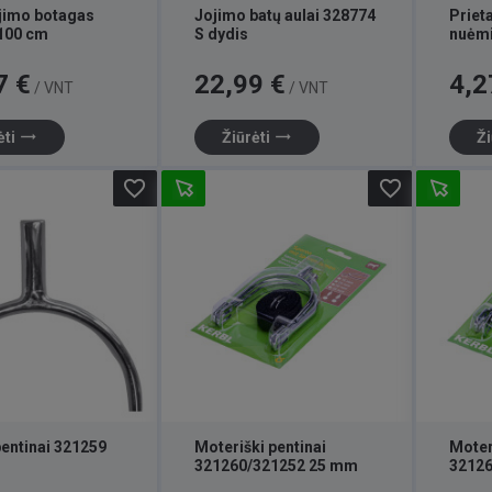
ėjimo botagas
Jojimo batų aulai 328774
Priet
100 cm
S dydis
nuėm
Kaina
Kaina
7 €
22,99 €
4,2
/ VNT
/ VNT
trending_flat
trending_flat
ėti
Žiūrėti
Ži
favorite_border
favorite_border
pentinai 321259
Moteriški pentinai
Moter
321260/321252 25 mm
3212