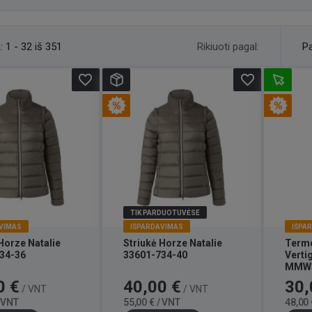
Rikiuoti pagal:
:
1 - 32 iš 351
Pa
favorite_border
favorite_border
TIK PARDUOTUVĖSE
VIMAS
IŠPARDAVIMAS
IŠPA
Horze Natalie
Striukė Horze Natalie
Termo
34-36
33601-734-40
Verti
MMW3
Bazinė
Kaina
Bazinė
Kaina
0 €
40,00 €
30,
/ VNT
/ VNT
kaina
kaina
/ VNT
55,00 € / VNT
48,00 