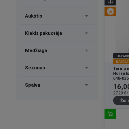
Aukštis
Kiekis pakuotėje
Medžiaga
TIK PAR
IŠPARDA
Sezonas
Termo m
Horze I
640-036
Spalva
Kaina
16,0
27,20 € 
Žiūr