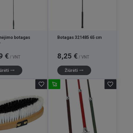
inėjimo botagas
Botagas 321485 65 cm
6
Kaina
9 €
8,25 €
/ VNT
/ VNT
trending_flat
trending_flat
ūrėti
Žiūrėti
favorite_border
favorite_border