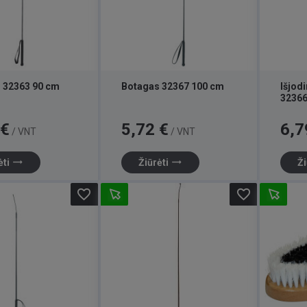
 32363 90 cm
Botagas 32367 100 cm
Išjod
3236
Kaina
Kaina
 €
5,72 €
6,7
/ VNT
/ VNT
trending_flat
trending_flat
ėti
Žiūrėti
Ži
favorite_border
favorite_border