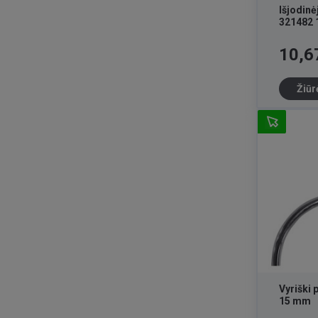
Išjodin
321482 
Kaina
10,6
Žiūr
Vyriški 
15 mm