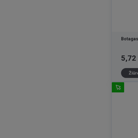
Botagas
Kaina
5,72
Žiūr