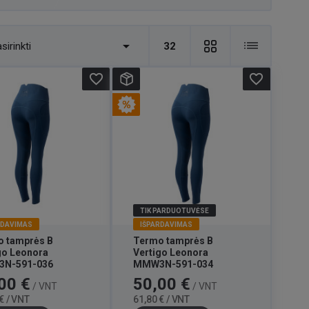

sirinkti
32
favorite_border
favorite_border
TIK PARDUOTUVĖSE
RDAVIMAS
IŠPARDAVIMAS
 tamprės B
Termo tamprės B
go Leonora
Vertigo Leonora
N-591-036
MMW3N-591-034
Bazinė
Kaina
Bazinė
00 €
50,00 €
/ VNT
/ VNT
kaina
kaina
€ / VNT
61,80 € / VNT