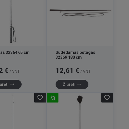
as 32364 65 cm
Sudedamas botagas
32369 180 cm
Kaina
2 €
12,61 €
/ VNT
/ VNT
trending_flat
trending_flat
ūrėti
Žiūrėti
favorite_border
favorite_border