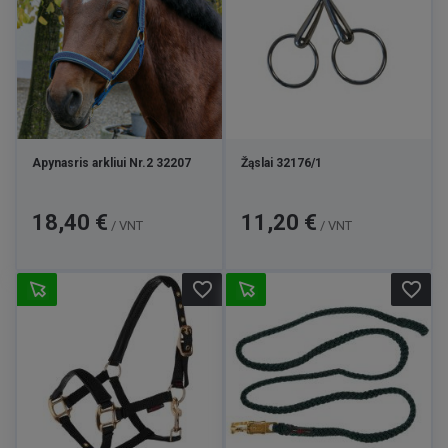
Apynasris arkliui Nr.2 32207
Žąslai 32176/1
Kaina
Kaina
18,40 €
11,20 €
/ VNT
/ VNT
favorite_border
favorite_border