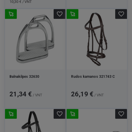
10,30 € / VNT
favorite_border
favorite_border
Balnakilpės 32630
Rudos kamanos 321743 C
Kaina
Kaina
21,34 €
26,19 €
/ VNT
/ VNT
favorite_border
favorite_border