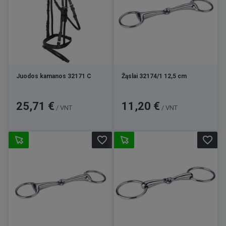
Juodos kamanos 32171 C
Žąslai 32174/1 12,5 cm
Kaina
Kaina
25,71 €
11,20 €
/ VNT
/ VNT
favorite_border
favorite_border