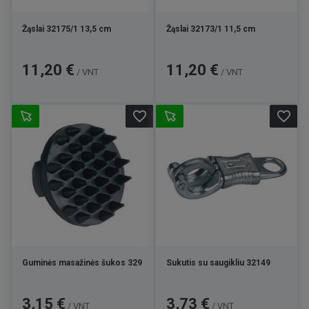
Žąslai 32175/1 13,5 cm
Žąslai 32173/1 11,5 cm
Kaina
Kaina
11,20 €
11,20 €
/ VNT
/ VNT
favorite_border
favorite_border
Guminės masažinės šukos 329
Sukutis su saugikliu 32149
Kaina
Kaina
3,15 €
3,73 €
/ VNT
/ VNT