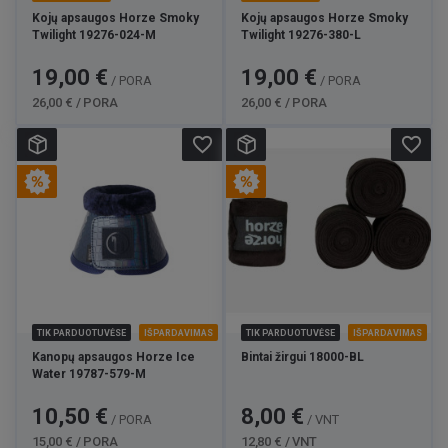
Kojų apsaugos Horze Smoky
Kojų apsaugos Horze Smoky
Twilight 19276-024-M
Twilight 19276-380-L
Kaina
Bazinė
Kaina
Bazinė
19,00 €
19,00 €
/ PORA
/ PORA
kaina
kaina
26,00 € / PORA
26,00 € / PORA
favorite_border
favorite_border
TIK PARDUOTUVĖSE
IŠPARDAVIMAS
TIK PARDUOTUVĖSE
IŠPARDAVIMAS
Kanopų apsaugos Horze Ice
Bintai žirgui 18000-BL
Water 19787-579-M
Kaina
Bazinė
Kaina
Bazinė
10,50 €
8,00 €
/ PORA
/ VNT
kaina
kaina
15,00 € / PORA
12,80 € / VNT