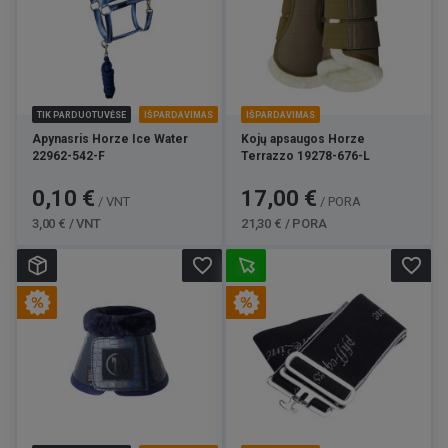
TIK PARDUOTUVĖSE
IŠPARDAVIMAS
IŠPARDAVIMAS
Apynasris Horze Ice Water
Kojų apsaugos Horze
22962-542-F
Terrazzo 19278-676-L
Kaina
Bazinė
Kaina
Bazinė
0,10 €
17,00 €
/ VNT
/ PORA
kaina
kaina
3,00 € / VNT
21,30 € / PORA
favorite_border
favorite_border