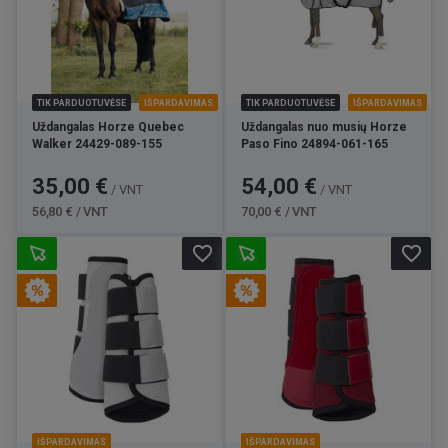
TIK PARDUOTUVĖSE
IŠPARDAVIMAS
TIK PARDUOTUVĖSE
IŠPARDAVIMAS
Uždangalas Horze Quebec
Uždangalas nuo musių Horze
Walker 24429-089-155
Paso Fino 24894-061-165
Kaina
Bazinė
Kaina
Bazinė
35,00 €
54,00 €
/ VNT
/ VNT
kaina
kaina
56,80 € / VNT
70,00 € / VNT
favorite_border
favorite_border
IŠPARDAVIMAS
IŠPARDAVIMAS