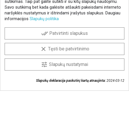
sutikimas. Taip pat galite sutikti ir su kitų slapukų naudojimu.
Savo sutikimą bet kada galėsite atšaukti pakeisdami interneto
naršyklės nustatymus ir ištrindami įrašytus slapukus. Daugiau
informacijos
Slapukų politika
NAUJIENLAIŠKIS
done_all
Patvirtinti slapukus
Gaukite geriausius pasiūlymus!
Prenumeruokite naujienlaiškį ir visada sužinokite
clear
Tęsti be patvirtinimo
naujienas pirmieji.
Sutinku, kad mano duomenys būtų saugomi
tune
Slapukų nustatymai
naujienlaiškiui gauti
Slapukų deklaracija paskutinį kartą atnaujinta:
2024-03-12
Susisiekime
+370 37 405401
lytagra@lytagra.lt