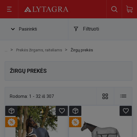
Filtruoti
Pasirinkti
Prekės žirgams, raiteliams
Žirgų prekės
ŽIRGŲ PREKĖS
Rodoma:
1 - 32 iš 307
favorite_border
favorite_border