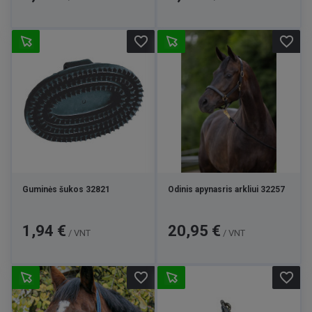
favorite_border
favorite_border
Guminės šukos 32821
Odinis apynasris arkliui 32257
Kaina
Kaina
1,94 €
20,95 €
/ VNT
/ VNT
favorite_border
favorite_border