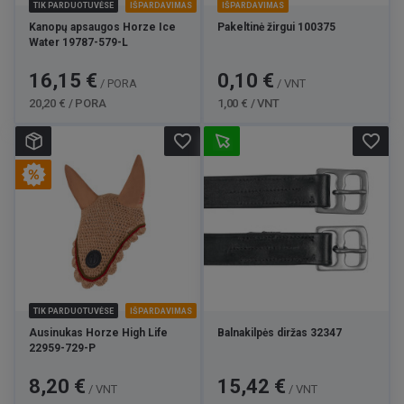
TIK PARDUOTUVĖSE
IŠPARDAVIMAS
IŠPARDAVIMAS
Kanopų apsaugos Horze Ice
Pakeltinė žirgui 100375
Water 19787-579-L
Kaina
Bazinė
Kaina
Bazinė
16,15 €
0,10 €
/ PORA
/ VNT
kaina
kaina
20,20 € / PORA
1,00 € / VNT
favorite_border
favorite_border
TIK PARDUOTUVĖSE
IŠPARDAVIMAS
Ausinukas Horze High Life
Balnakilpės diržas 32347
22959-729-P
Kaina
Bazinė
Kaina
8,20 €
15,42 €
/ VNT
/ VNT
kaina