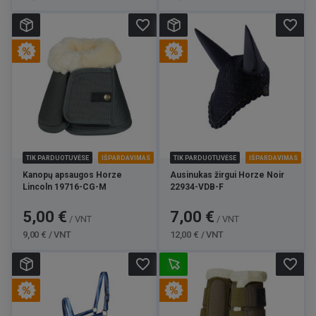
favorite_border
favorite_border
TIK PARDUOTUVĖSE
IŠPARDAVIMAS
TIK PARDUOTUVĖSE
IŠPARDAVIMAS
Kanopų apsaugos Horze
Ausinukas žirgui Horze Noir
Lincoln 19716-CG-M
22934-VDB-F
Kaina
Bazinė
Kaina
Bazinė
5,00 €
7,00 €
/ VNT
/ VNT
kaina
kaina
9,00 € / VNT
12,00 € / VNT
favorite_border
favorite_border