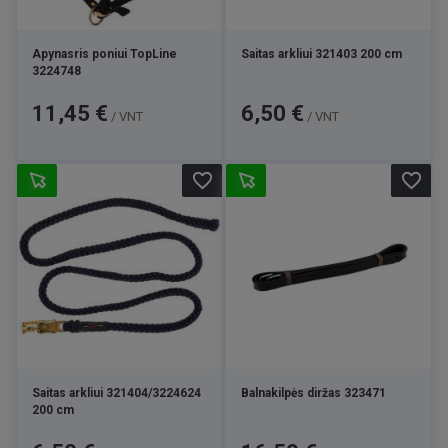
Apynasris poniui TopLine
Saitas arkliui 321403 200 cm
3224748
Kaina
Kaina
11,45 €
6,50 €
/ VNT
/ VNT
favorite_border
favorite_border
Saitas arkliui 321404/3224624
Balnakilpės diržas 323471
200 cm
Kaina
Kaina