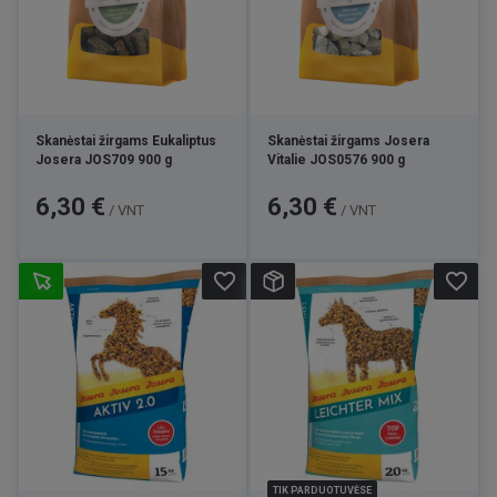
Skanėstai žirgams Eukaliptus
Skanėstai žirgams Josera
Josera JOS709 900 g
Vitalie JOS0576 900 g
Kaina
Kaina
6,30 €
6,30 €
/ VNT
/ VNT
favorite_border
favorite_border
TIK PARDUOTUVĖSE