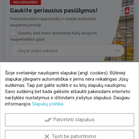
NAUJIENLAIŠKIS
Gaukite geriausius pasiūlymus!
Prenumeruokite naujienlaiškį ir visada sužinokite
naujienas pirmieji.
Sutinku, kad mano duomenys būtų saugomi
naujienlaiškiui gauti
Šioje svetainėje naudojami slapukai (angl. cookies). Būtinieji
slapukai įdiegiami automatiškai ir jiems nėra reikalingas Jūsų
Susisiekime
sutikimas. Taip pat galite sutikti ir su kitų slapukų naudojimu.
Savo sutikimą bet kada galėsite atšaukti pakeisdami interneto
+370 37 405401
naršyklės nustatymus ir ištrindami įrašytus slapukus. Daugiau
lytagra@lytagra.lt
informacijos
Slapukų politika
Parduotuvių tinklo kontaktai
done_all
Patvirtinti slapukus
Facebook
YouTube
Instagram
LinkedIn
clear
Tęsti be patvirtinimo