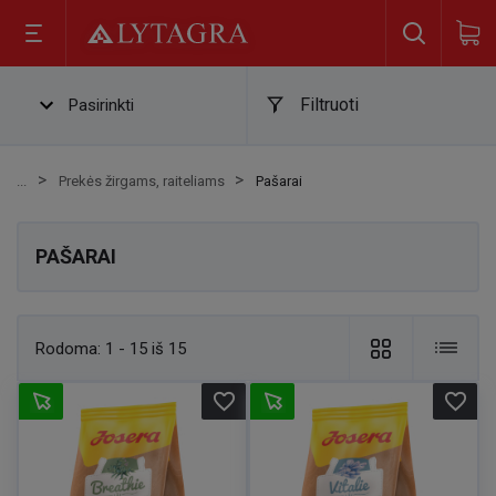
Filtruoti
Pasirinkti
Prekės žirgams, raiteliams
Pašarai
PAŠARAI
Rodoma:
1 - 15 iš 15
favorite_border
favorite_border