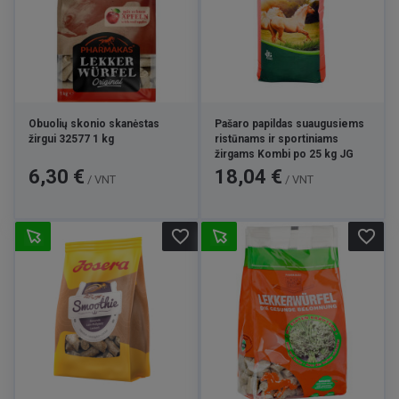
Obuolių skonio skanėstas
Pašaro papildas suaugusiems
žirgui 32577 1 kg
ristūnams ir sportiniams
žirgams Kombi po 25 kg JG
Kaina
Kaina
6,30 €
18,04 €
/ VNT
/ VNT
favorite_border
favorite_border