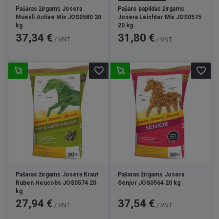
Pašaras žirgams Josera
Pašaro papildas žirgams
Muesli Active Mix JOS0580 20
Josera Leichter Mix JOS0575
kg
20 kg
Kaina
Kaina
37,34 €
31,80 €
/ VNT
/ VNT
favorite_border
favorite_border
Pašaras žirgams Josera Kraut
Pašaras žirgams Josera
Ruben Heucobs JOS0574 20
Senjor JOS0564 20 kg
kg
Kaina
Kaina
27,94 €
37,54 €
/ VNT
/ VNT