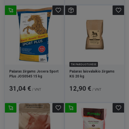
favorite_border
favorite_border
TIK PARDUOTUVĖSE
Pašaras žirgams Josera Sport
Pašaras laisvalaikio žirgams
Plus JOS0545 15 kg
KG 20 kg
Kaina
Kaina
31,04 €
12,90 €
/ VNT
/ VNT
favorite_border
favorite_border