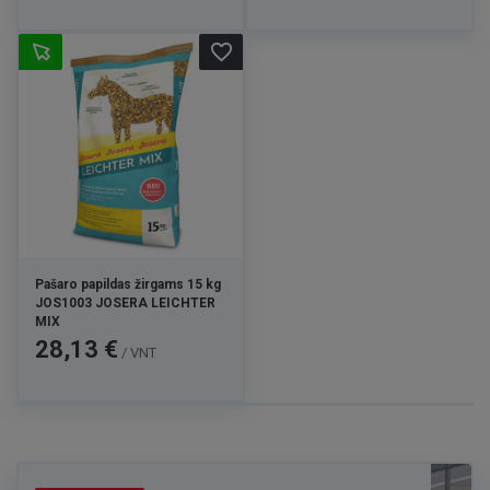
favorite_border
Pašaro papildas žirgams 15 kg
JOS1003 JOSERA LEICHTER
MIX
Kaina
28,13 €
/ VNT