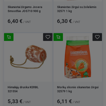
Skanėstai žirgams Josera
Skanėstas žirgui su žolelėmis
Smoothie JOS710 900 g
32571 1 kg
Kaina
Kaina
6,40 €
6,30 €
/ VNT
/ VNT
favorite_border
favorite_border
Himalajų druska KERBL
Morkų skonio skanėstas žirgui
321554
32579 1 kg
Kaina
Kaina
5,33 €
6,11 €
/ VNT
/ VNT