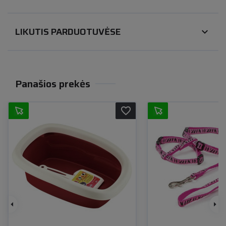
LIKUTIS PARDUOTUVĖSE
expand_more
Panašios prekės
favorite_border