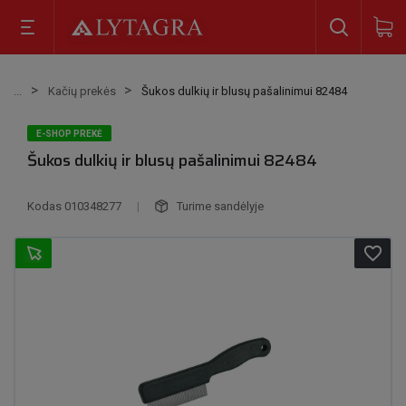
Kačių prekės
Šukos dulkių ir blusų pašalinimui 82484
E-SHOP PREKĖ
Šukos dulkių ir blusų pašalinimui 82484
Kodas
010348277
|
Turime sandėlyje
favorite_border