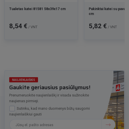
Tualetas katei 81581 58x39x17 cm
Pakinktai katei su pavad
cm
Kaina
Kaina
8,54 €
5,82 €
/ VNT
/ VNT
NAUJIENLAIŠKIS
Gaukite geriausius pasiūlymus!
Prenumeruokite naujienlaiškį ir visada sužinokite
naujienas pirmieji.
Sutinku, kad mano duomenys būtų saugomi
naujienlaiškiui gauti