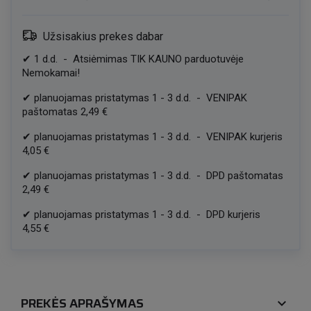
Užsisakius prekes dabar
✔
1
d.d.
-
Atsiėmimas TIK KAUNO parduotuvėje
Nemokamai!
✔
planuojamas pristatymas
1
-
3
d.d.
-
VENIPAK
paštomatas
2,49 €
✔
planuojamas pristatymas
1
-
3
d.d.
-
VENIPAK kurjeris
4,05 €
✔
planuojamas pristatymas
1
-
3
d.d.
-
DPD paštomatas
2,49 €
✔
planuojamas pristatymas
1
-
3
d.d.
-
DPD kurjeris
4,55 €
PREKĖS APRAŠYMAS
expand_more