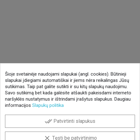
Šioje svetainėje naudojami slapukai (angl. cookies). Būtinieji
slapukai įdiegiami automatiškai ir jiems nėra reikalingas Jūsų
sutikimas. Taip pat galite sutikti ir su kitų slapukų naudojimu.
Savo sutikimą bet kada galėsite atšaukti pakeisdami interneto
naršyklės nustatymus ir ištrindami įrašytus slapukus. Daugiau
informacijos
Slapukų politika
done_all
Patvirtinti slapukus
clear
Tęsti be patvirtinimo