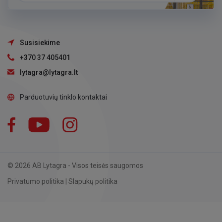
Susisiekime
+370 37 405401
lytagra@lytagra.lt
Parduotuvių tinklo kontaktai
Facebook
YouTube
Instagram
LinkedIn
© 2026 AB Lytagra - Visos teisės saugomos
Privatumo politika
|
Slapukų politika