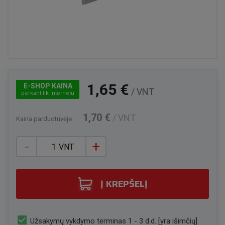
1,65 €
E-SHOP KAINA
/ VNT
perkant tik internetu
1,70 €
/ VNT
Kaina parduotuvėje
-
+
VNT
Į KREPŠELĮ
check_box
Užsakymų vykdymo terminas 1 - 3 d.d. [yra išimčių]