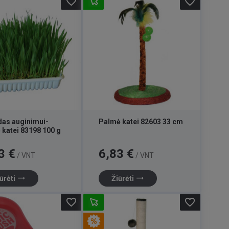
favorite_border
favorite_border
das auginimui-
Palmė katei 82603 33 cm
ė katei 83198 100 g
Kaina
3 €
6,83 €
/ VNT
/ VNT
trending_flat
trending_flat
ūrėti
Žiūrėti
favorite_border
favorite_border