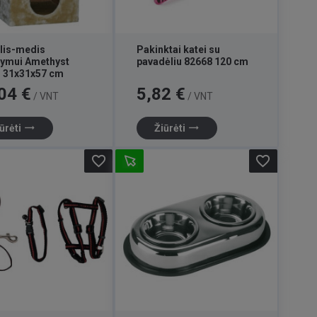
lis-medis
Pakinktai katei su
ymui Amethyst
pavadėliu 82668 120 cm
 31x31x57 cm
Kaina
04 €
5,82 €
/ VNT
/ VNT
trending_flat
trending_flat
ūrėti
Žiūrėti
favorite_border
favorite_border