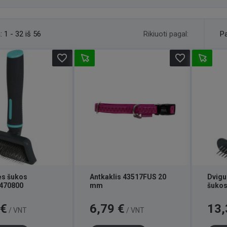
Rikiuoti pagal:
:
1 - 32 iš 56
Pa
favorite_border
favorite_border
ės šukos
Antkaklis 43517FUS 20
Dvigu
470800
mm
šukos
Kaina
Kaina
 €
6,79 €
13,
/ VNT
/ VNT