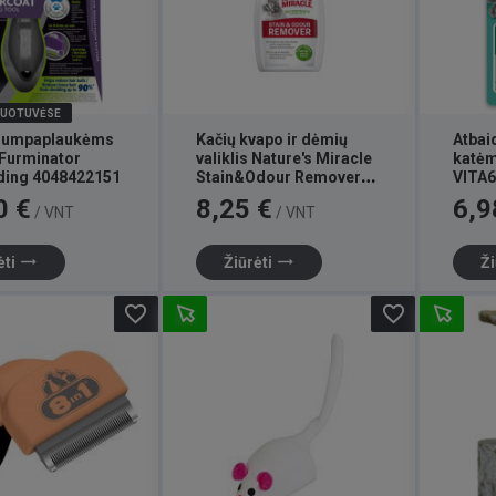
DUOTUVĖSE
trumpaplaukėms
Kačių kvapo ir dėmių
Atbai
Furminator
valiklis Nature's Miracle
katėm
ing 4048422151
Stain&Odour Remover
VITA
661684 709 ml
Kaina
Kaina
0 €
8,25 €
6,9
/ VNT
/ VNT
trending_flat
trending_flat
ėti
Žiūrėti
Ži
favorite_border
favorite_border