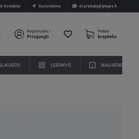
lo kontaktai
Susisiekime
el.prekyba@lytagra.lt
Registruotis /
favorite_border
Prekės
Prisijungti
krepšelis
SLAUGOS
LEIDINYS
NAUJIENOS