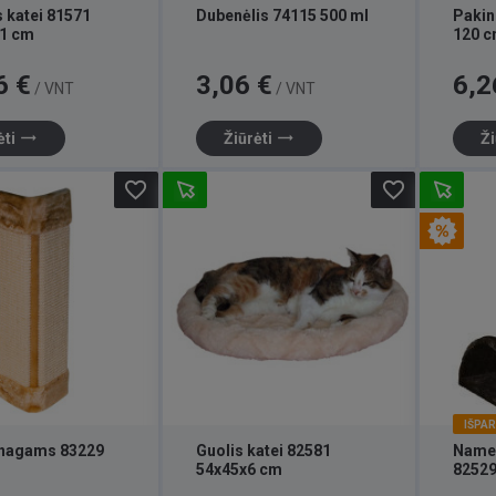
 katei 81571
Dubenėlis 74115 500 ml
Pakin
1 cm
120 
Kaina
Kaina
6 €
3,06 €
6,2
/ VNT
/ VNT
trending_flat
trending_flat
ėti
Žiūrėti
Ži
favorite_border
favorite_border
IŠPA
 nagams 83229
Guolis katei 82581
Namel
54x45x6 cm
82529