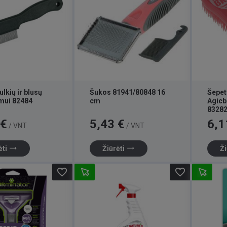
lkių ir blusų
Šukos 81941/80848 16
Šepet
imui 82484
cm
Agicb
8328
Kaina
Kaina
 €
5,43 €
6,1
/ VNT
/ VNT
trending_flat
trending_flat
ėti
Žiūrėti
Ži
favorite_border
favorite_border