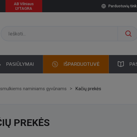
AB Vilniaus
Parduotuvių tink
LYTAGRA
PASIŪLYMAI
IŠPARDUOTUVĖ
PA
 smulkiems naminiams gyvūnams
Kačių prekės
IŲ PREKĖS