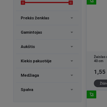
Prekės ženklas
Gamintojas
Aukštis
Žaislas
Kiekis pakuotėje
40 cm
Kaina
1,55
Medžiaga
Žiūr
Spalva