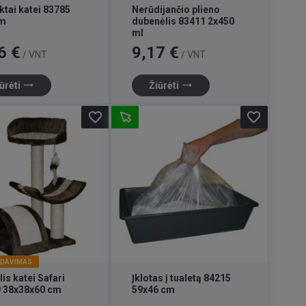
ktai katei 83785
Nerūdijančio plieno
cm
dubenėlis 83411 2x450
ml
Kaina
6 €
9,17 €
/ VNT
/ VNT
trending_flat
trending_flat
ūrėti
Žiūrėti
favorite_border
favorite_border
RDAVIMAS
is katei Safari
Įklotas į tualetą 84215
 38x38x60 cm
59x46 cm