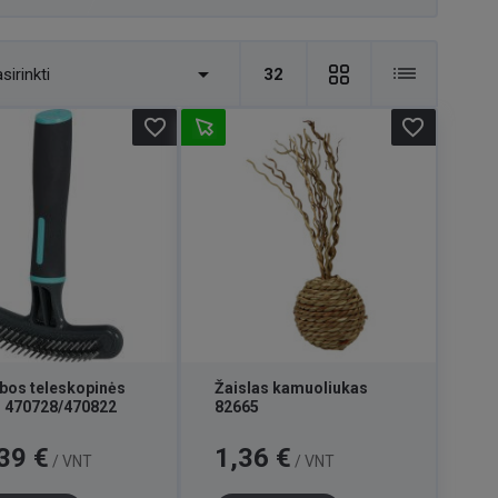

sirinkti
32
favorite_border
favorite_border
bos teleskopinės
Žaislas kamuoliukas
 470728/470822
82665
Kaina
39 €
1,36 €
/ VNT
/ VNT