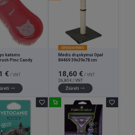
IŠPARDAVIMAS
ys katėms
Medis drąskymui Opal
rush Pinc Candy
84469 39x39x78 cm
2
Kaina
Bazinė
1 €
18,60 €
/ VNT
/ VNT
kaina
26,80 € / VNT
trending_flat
trending_flat
ūrėti
Žiūrėti
favorite_border
favorite_border