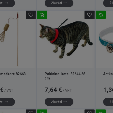
trending_flat
trending_flat
ėti
Žiūrėti
Ži
favorite_border
favorite_border
ė meškerė 82663
Pakinktai katei 82644 28
Antka
cm
Kaina
Kaina
 €
7,64 €
1,3
/ VNT
/ VNT
trending_flat
trending_flat
ėti
Žiūrėti
Ži