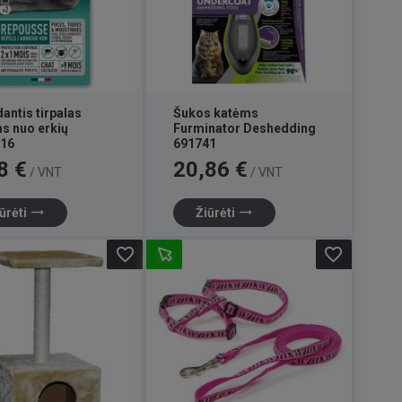
dantis tirpalas
Šukos katėms
s nuo erkių
Furminator Deshedding
616
691741
Kaina
8 €
20,86 €
/ VNT
/ VNT
trending_flat
trending_flat
ūrėti
Žiūrėti
favorite_border
favorite_border