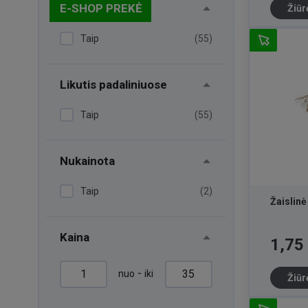
E-SHOP PREKĖ
Žiūr
Taip
(55)
Likutis padaliniuose
Taip
(55)
Nukainota
Taip
(2)
Žaislin
Kaina
Kaina
1,75
-
nuo
iki
Žiūr