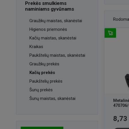
Prekės smulkiems
naminiams gyvūnams
Rodoma
Graužikų maistas, skanėstai
Higienos priemonės
Kačių maistas, skanėstai
Kraikas
Paukštelių maistas, skanėstai
Graužikų prekės
Kačių prekės
Paukštelių prekės
Šunų prekės
Šunų maistas, skanėstai
Metalin
470706/
Kaina
8,73