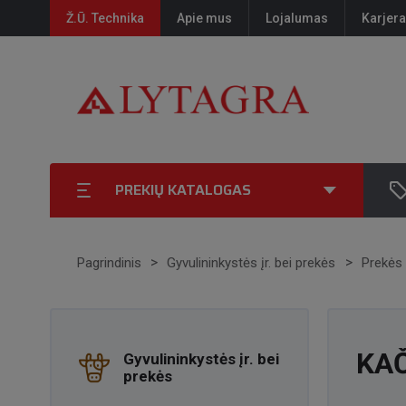
Ž.Ū. Technika
Apie mus
Lojalumas
Karjera
PREKIŲ KATALOGAS
Pagrindinis
Gyvulininkystės įr. bei prekės
Prekės
KAČ
Gyvulininkystės įr. bei
prekės