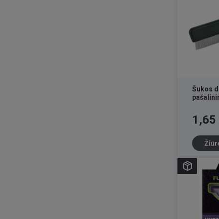
Šukos du
pašalin
Kaina
1,65
Žiūr