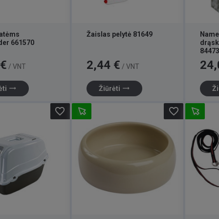
katėms
Žaislas pelytė 81649
Name
er 661570
drąsk
84473
Kaina
Kaina
 €
2,44 €
24,
/ VNT
/ VNT
trending_flat
trending_flat
ėti
Žiūrėti
Ži
favorite_border
favorite_border