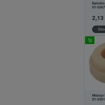
Kamštis
01-5367
Kaina
2,13
Žiūr
Mažojo 
01-5351