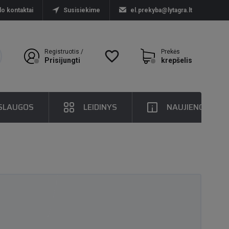
lo kontaktai
Susisiekime
el.prekyba@lytagra.lt
Registruotis /
favorite_border
Prekės
Prisijungti
krepšelis
SLAUGOS
LEIDINYS
NAUJIENOS