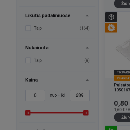
Žiūr
Likutis padaliniuose
Taip
(164)
Nukainota
Taip
(8)
TIK PAR
IŠPARDA
Kaina
Pulsator
105016
-
nuo
iki
Kaina
0,80
1,60 € /
Žiūr