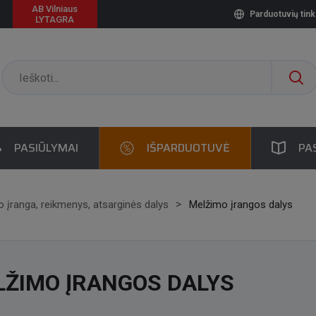
AB Vilniaus
Parduotuvių tink
LYTAGRA
PASIŪLYMAI
IŠPARDUOTUVĖ
PA
 įranga, reikmenys, atsarginės dalys
Melžimo įrangos dalys
LŽIMO ĮRANGOS DALYS