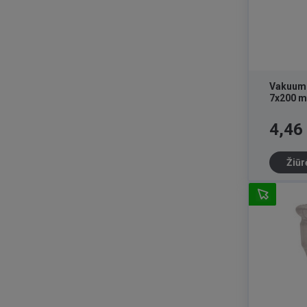
Vakuumo
7x200 
Kaina
4,46
Žiūr