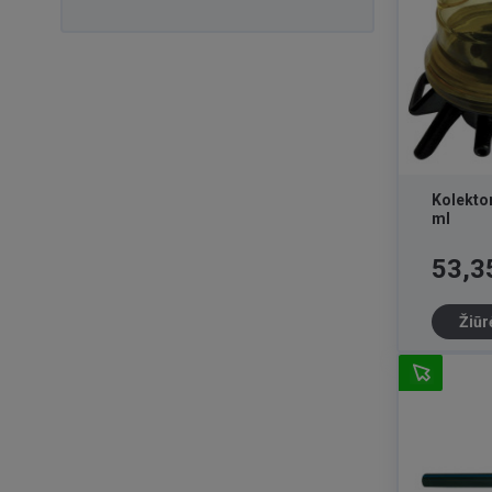
Kolekto
ml
Kaina
53,3
Žiūr