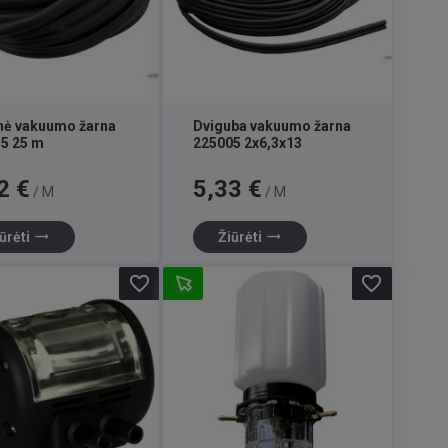
ė vakuumo žarna
Dviguba vakuumo žarna
5 25 m
225005 2x6,3x13
Kaina
2 €
5,33 €
/ M
/ M
trending_flat
trending_flat
ūrėti
Žiūrėti
favorite_border
favorite_border