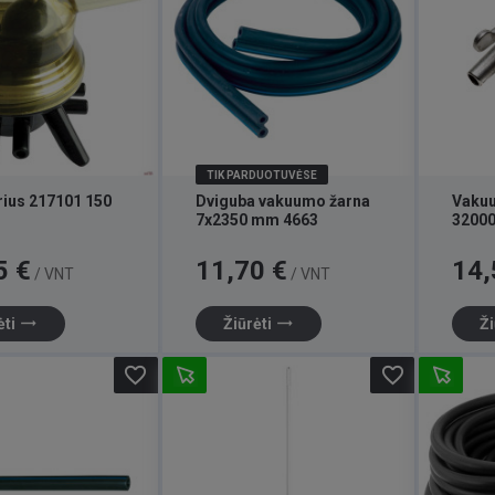
TIK PARDUOTUVĖSE
rius 217101 150
Dviguba vakuumo žarna
Vakuu
7x2350 mm 4663
3200
Kaina
Kaina
5 €
11,70 €
14,
/ VNT
/ VNT
trending_flat
trending_flat
ėti
Žiūrėti
Ži
favorite_border
favorite_border