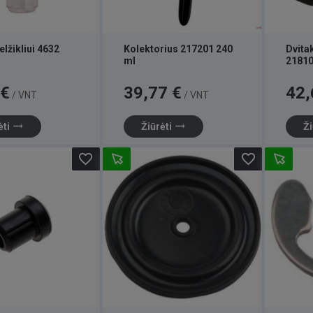
lžikliui 4632
Kolektorius 217201 240
Dvita
ml
2181
Kaina
Kaina
 €
39,77 €
42,
/ VNT
/ VNT
trending_flat
trending_flat
ėti
Žiūrėti
Ži
favorite_border
favorite_border