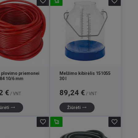
favorite_border
favorite_border
 plovimo priemonei
Melžimo kibirėlis 151055
84 10/6 mm
30 l
Kaina
2 €
89,24 €
/ VNT
/ VNT
trending_flat
trending_flat
ūrėti
Žiūrėti
favorite_border
favorite_border