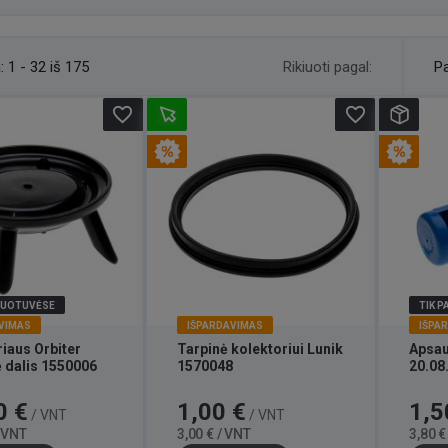
Rikiuoti pagal:
:
1 - 32 iš 175
Pa
favorite_border
favorite_border
DUOTUVĖSE
TIK 
VIMAS
IŠPARDAVIMAS
IŠPA
iaus Orbiter
Tarpinė kolektoriui Lunik
Apsau
ė dalis 1550006
1570048
20.08
Bazinė
Kaina
Bazinė
Kaina
0 €
1,00 €
1,5
/ VNT
/ VNT
kaina
kaina
/ VNT
3,00 € / VNT
3,80 €