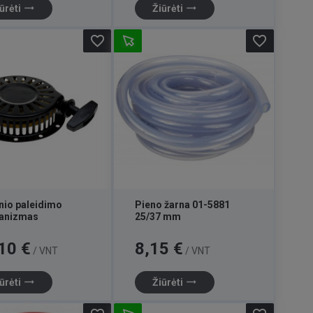
trending_flat
trending_flat
ūrėti
Žiūrėti
favorite_border
favorite_border
nio paleidimo
Pieno žarna 01-5881
anizmas
25/37 mm
Kaina
10 €
8,15 €
/ VNT
/ VNT
trending_flat
trending_flat
ūrėti
Žiūrėti