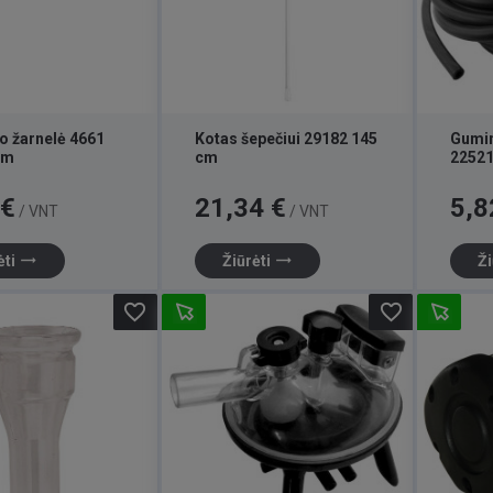
 žarnelė 4661
Kotas šepečiui 29182 145
Gumin
mm
cm
22521
Kaina
Kaina
 €
21,34 €
5,8
/ VNT
/ VNT
trending_flat
trending_flat
ėti
Žiūrėti
Ži
favorite_border
favorite_border