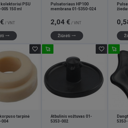
 kolektoriui PSU
Pulsatoriaus HP100
Pulsa
-005 150 ml
membrana 01-5350-024
žieda
Kaina
Kaina
 €
2,04 €
0,5
/ VNT
/ VNT
trending_flat
trending_flat
ėti
Žiūrėti
Ži
favorite_border
favorite_border
korpuso tarpinė
Atbulinis vožtuvas 01-
Dangt
-004
5353-002
5353-