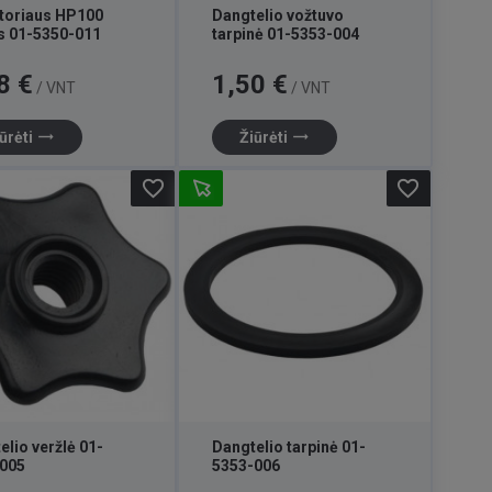
toriaus HP100
Dangtelio vožtuvo
s 01-5350-011
tarpinė 01-5353-004
Kaina
8 €
1,50 €
/ VNT
/ VNT
trending_flat
trending_flat
ūrėti
Žiūrėti
favorite_border
favorite_border
elio veržlė 01-
Dangtelio tarpinė 01-
005
5353-006