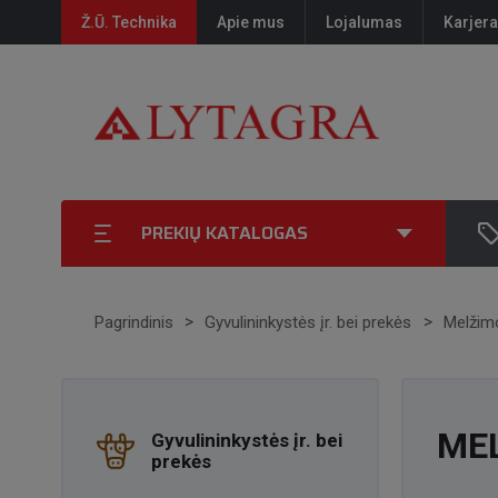
Ž.Ū. Technika
Apie mus
Lojalumas
Karjera
PREKIŲ KATALOGAS
Pagrindinis
Gyvulininkystės įr. bei prekės
Melžimo
ME
Gyvulininkystės įr. bei
prekės