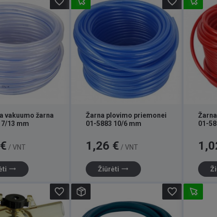
favorite_border
favorite_border
a vakuumo žarna
Žarna plovimo priemonei
Žarna
 7/13 mm
01-5883 10/6 mm
01-58
Kaina
Kaina
 €
1,26 €
1,0
/ VNT
/ VNT
trending_flat
trending_flat
ėti
Žiūrėti
Ži
favorite_border
favorite_border