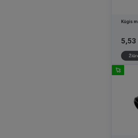
Kūgis me
Kaina
5,53
Žiūr