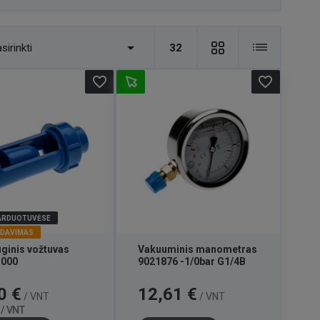

sirinkti
32
favorite_border
favorite_border
PARDUOTUVĖSE
RDAVIMAS
ginis vožtuvas
Vakuuminis manometras
.000
9021876 -1/0bar G1/4B
Bazinė
Kaina
0 €
12,61 €
/ VNT
/ VNT
kaina
 / VNT