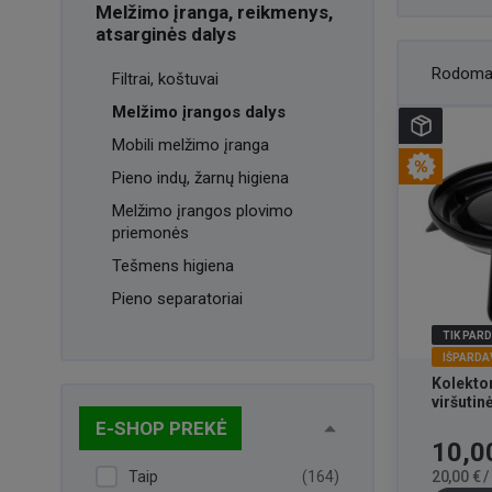
Melžimo įranga, reikmenys,
atsarginės dalys
Rodoma
Filtrai, koštuvai
Melžimo įrangos dalys
Mobili melžimo įranga
Pieno indų, žarnų higiena
Melžimo įrangos plovimo
priemonės
Tešmens higiena
Pieno separatoriai
TIK PAR
IŠPARDA
Kolektor
viršutin
E-SHOP PREKĖ
Kaina
10,0
Taip
(164)
20,00 € 