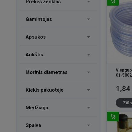
Prekės ženklas
Gamintojas
Apsukos
Aukštis
Viengub
Išorinis diametras
01-5882
Kaina
1,84
Kiekis pakuotėje
Žiūr
Medžiaga
Spalva