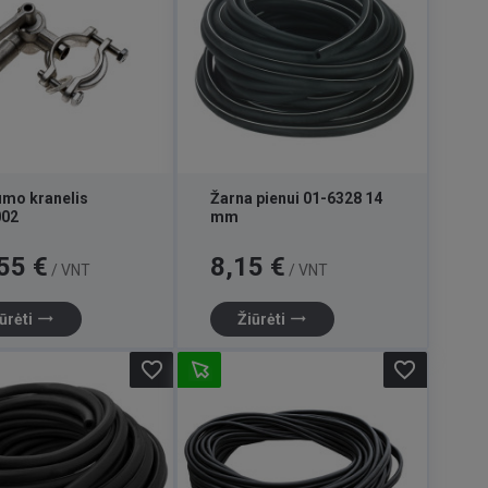
mo kranelis
Žarna pienui 01-6328 14
002
mm
Kaina
55 €
8,15 €
/ VNT
/ VNT
trending_flat
trending_flat
ūrėti
Žiūrėti
favorite_border
favorite_border