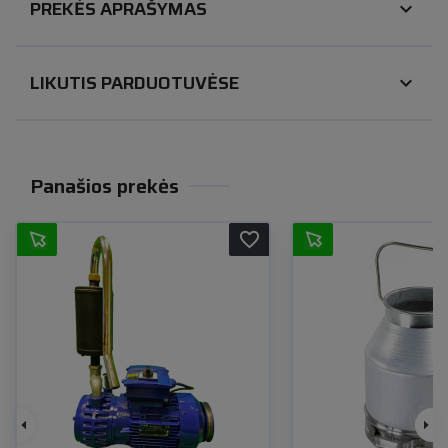
PREKĖS APRAŠYMAS
expand_more
LIKUTIS PARDUOTUVĖSE
expand_more
Panašios prekės
favorite_border