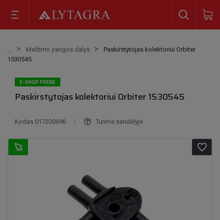
Melžimo įrangos dalys
Paskirstytojas kolektoriui Orbiter
1530545
E-SHOP PREKĖ
Paskirstytojas kolektoriui Orbiter 1530545
Kodas
017200696
|
Turime sandėlyje
favorite_border