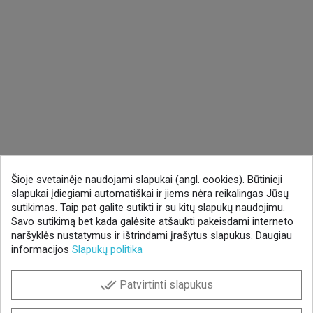
Šioje svetainėje naudojami slapukai (angl. cookies). Būtinieji
slapukai įdiegiami automatiškai ir jiems nėra reikalingas Jūsų
sutikimas. Taip pat galite sutikti ir su kitų slapukų naudojimu.
Savo sutikimą bet kada galėsite atšaukti pakeisdami interneto
naršyklės nustatymus ir ištrindami įrašytus slapukus. Daugiau
informacijos
Slapukų politika
done_all
Patvirtinti slapukus