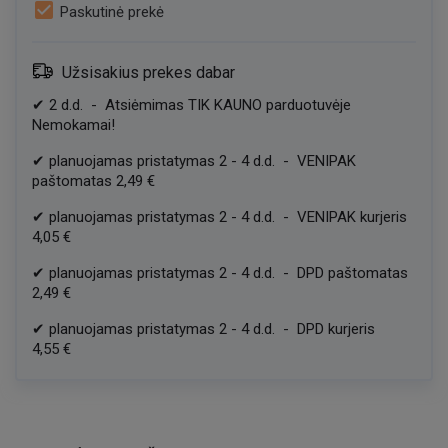
check_box
Paskutinė prekė
Užsisakius prekes dabar
✔
2
d.d.
-
Atsiėmimas TIK KAUNO parduotuvėje
Nemokamai!
✔
planuojamas pristatymas
2
-
4
d.d.
-
VENIPAK
paštomatas
2,49 €
✔
planuojamas pristatymas
2
-
4
d.d.
-
VENIPAK kurjeris
4,05 €
✔
planuojamas pristatymas
2
-
4
d.d.
-
DPD paštomatas
2,49 €
✔
planuojamas pristatymas
2
-
4
d.d.
-
DPD kurjeris
4,55 €