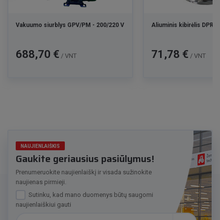
Vakuumo siurblys GPV/PM - 200/220 V
Aliuminis kibirėlis DPR 3
Kaina
Kaina
688,70 €
71,78 €
/ VNT
/ VNT
NAUJIENLAIŠKIS
Gaukite geriausius pasiūlymus!
Prenumeruokite naujienlaiškį ir visada sužinokite
naujienas pirmieji.
Sutinku, kad mano duomenys būtų saugomi
naujienlaiškiui gauti