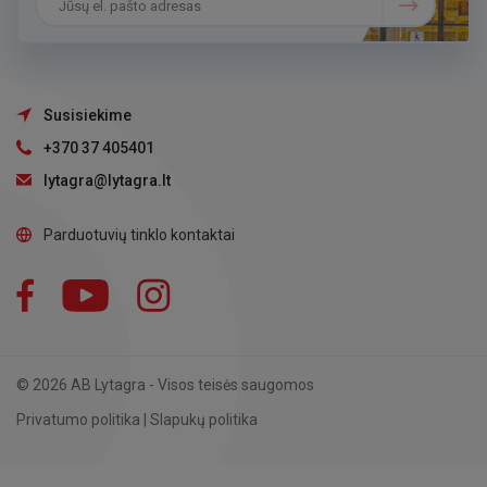
Susisiekime
+370 37 405401
lytagra@lytagra.lt
Parduotuvių tinklo kontaktai
Facebook
YouTube
Instagram
LinkedIn
© 2026 AB Lytagra - Visos teisės saugomos
Privatumo politika
|
Slapukų politika