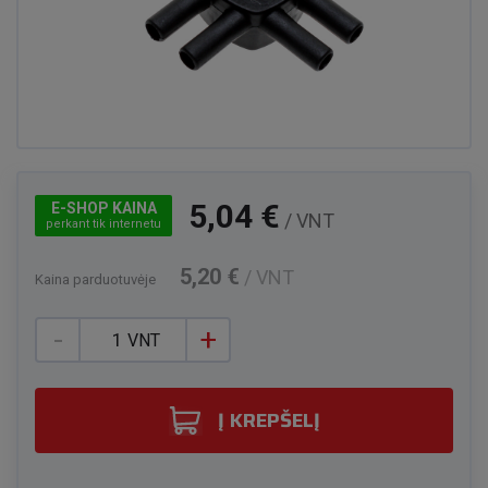
5,04 €
E-SHOP KAINA
/ VNT
perkant tik internetu
5,20 €
/ VNT
Kaina parduotuvėje
-
+
VNT
Į KREPŠELĮ