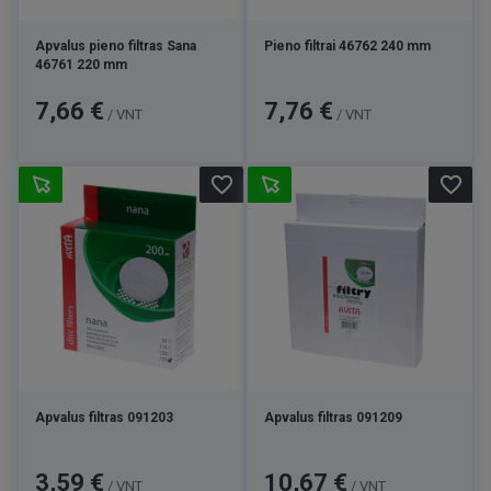
Apvalus pieno filtras Sana
Pieno filtrai 46762 240 mm
46761 220 mm
Kaina
Kaina
7,66 €
7,76 €
/ VNT
/ VNT
favorite_border
favorite_border
Apvalus filtras 091203
Apvalus filtras 091209
Kaina
Kaina
3,59 €
10,67 €
/ VNT
/ VNT