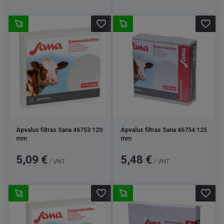
favorite_border
favorite_border
Apvalus filtras Sana 46753 120
Apvalus filtras Sana 46754 125
mm
mm
Kaina
Kaina
5,09 €
5,48 €
/ VNT
/ VNT
favorite_border
favorite_border