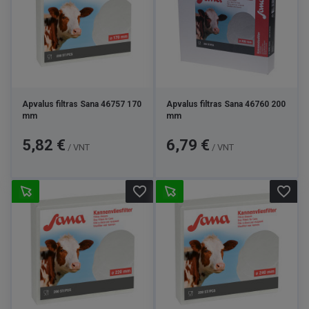
Apvalus filtras Sana 46757 170
Apvalus filtras Sana 46760 200
mm
mm
Kaina
Kaina
5,82 €
6,79 €
/ VNT
/ VNT
favorite_border
favorite_border