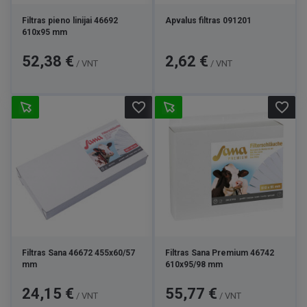
Filtras pieno linijai 46692
Apvalus filtras 091201
610x95 mm
Kaina
Kaina
52,38 €
2,62 €
/ VNT
/ VNT
favorite_border
favorite_border
Filtras Sana 46672 455x60/57
Filtras Sana Premium 46742
mm
610x95/98 mm
Kaina
Kaina
24,15 €
55,77 €
/ VNT
/ VNT