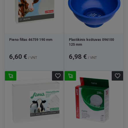
Pieno filtas 46759 190 mm
Plastikinis koštuvas 096100
125 mm
Kaina
Kaina
6,60 €
6,98 €
/ VNT
/ VNT
favorite_border
favorite_border