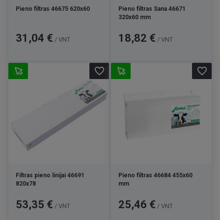
Pieno filtras 46675 620x60
Pieno filtras Sana 46671
320x60 mm
Kaina
Kaina
31,04 €
18,82 €
/ VNT
/ VNT
favorite_border
favorite_border
Filtras pieno linijai 46691
Pieno filtras 46684 455x60
820x78
mm
Kaina
Kaina
53,35 €
25,46 €
/ VNT
/ VNT