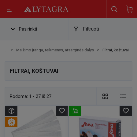
Filtruoti
Pasirinkti
Melžimo įranga, reikmenys, atsarginės dalys
Filtrai, koštuvai
FILTRAI, KOŠTUVAI
Rodoma:
1 - 27 iš 27
favorite_border
favorite_border