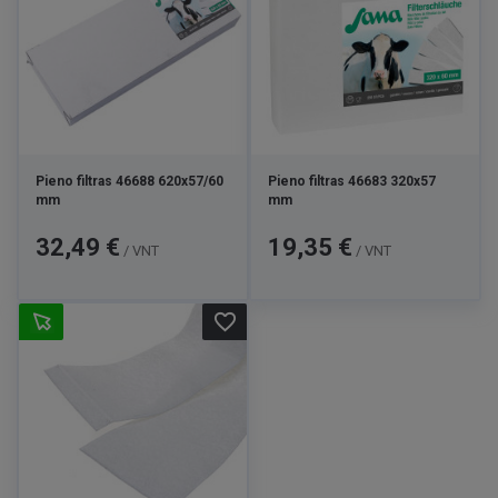
Pieno filtras 46688 620x57/60
Pieno filtras 46683 320x57
mm
mm
Kaina
Kaina
32,49 €
19,35 €
/ VNT
/ VNT
favorite_border