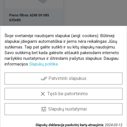
Pieno filtras ADM 09 085
635x80
Kaina
0,39 €
/ VNT
Šioje svetainėje naudojami slapukai (angl. cookies). Būtinieji
slapukai įdiegiami automatiškai ir jiems nėra reikalingas Jūsų
sutikimas. Taip pat galite sutikti ir su kitų slapukų naudojimu.
Savo sutikimą bet kada galėsite atšaukti pakeisdami interneto
naršyklės nustatymus ir ištrindami įrašytus slapukus. Daugiau
informacijos
Slapukų politika
NAUJIENLAIŠKIS
Gaukite geriausius pasiūlymus!
done_all
Patvirtinti slapukus
Prenumeruokite naujienlaiškį ir visada sužinokite
naujienas pirmieji.
clear
Tęsti be patvirtinimo
Sutinku, kad mano duomenys būtų saugomi
naujienlaiškiui gauti
tune
Slapukų nustatymai
Slapukų deklaracija paskutinį kartą atnaujinta:
2024-03-12