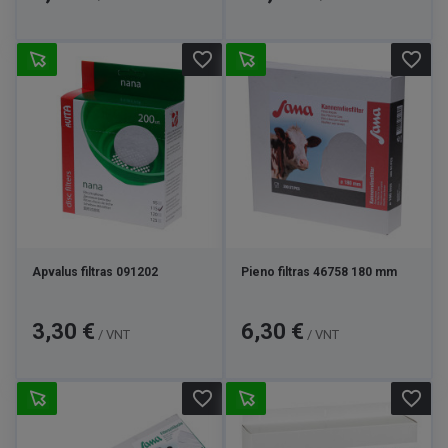
favorite_border
favorite_border
Apvalus filtras 091202
Pieno filtras 46758 180 mm
Kaina
Kaina
3,30 €
6,30 €
/ VNT
/ VNT
favorite_border
favorite_border