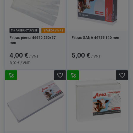
TIK PARDUOTUVĖSE
IŠPARDAVIMAS
Filtras pienui 46670 250x57
Filtras SANA 46755 140 mm
mm
Kaina
Bazinė
Kaina
4,00 €
5,00 €
/ VNT
/ VNT
kaina
8,00 € / VNT
favorite_border
favorite_border