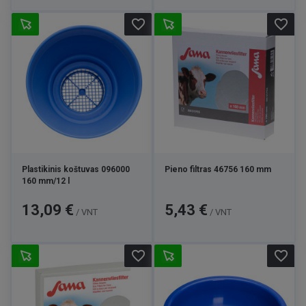
favorite_border
favorite_border
Plastikinis koštuvas 096000
Pieno filtras 46756 160 mm
160 mm/12 l
Kaina
Kaina
13,09 €
5,43 €
/ VNT
/ VNT
favorite_border
favorite_border