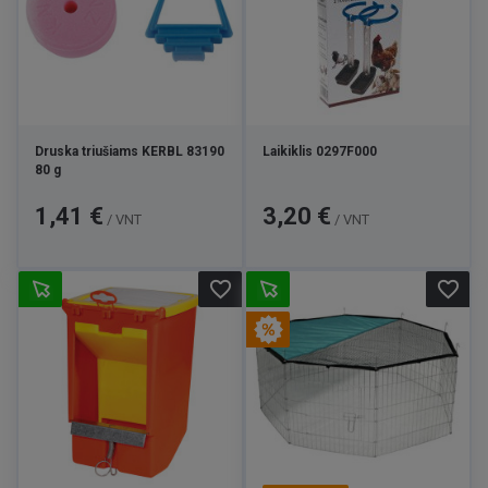
Druska triušiams KERBL 83190
Laikiklis 0297F000
80 g
Kaina
Kaina
1,41 €
3,20 €
/ VNT
/ VNT
favorite_border
favorite_border