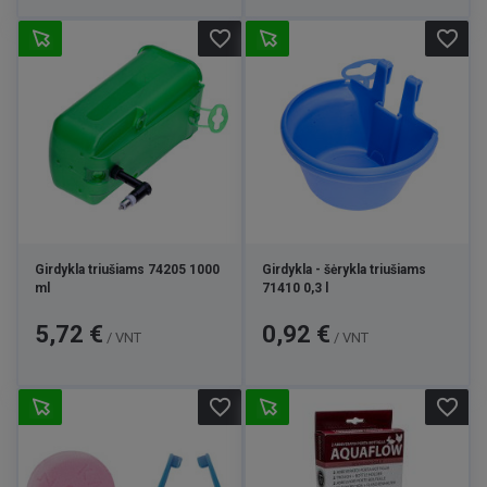
favorite_border
favorite_border
Girdykla triušiams 74205 1000
Girdykla - šėrykla triušiams
ml
71410 0,3 l
Kaina
Kaina
5,72 €
0,92 €
/ VNT
/ VNT
favorite_border
favorite_border