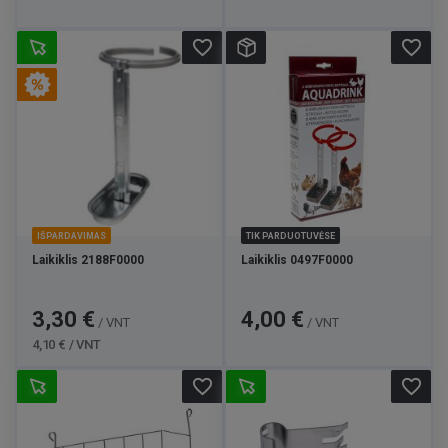
favorite_border
favorite_border
IŠPARDAVIMAS
TIK PARDUOTUVĖSE
Laikiklis 2188F0000
Laikiklis 0497F0000
Kaina
Bazinė
Kaina
3,30 €
4,00 €
/ VNT
/ VNT
kaina
4,10 € / VNT
favorite_border
favorite_border