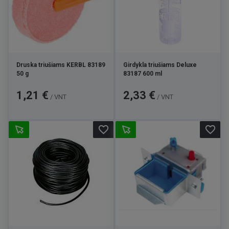
Druska triušiams KERBL 83189
Girdykla triušiams Deluxe
50 g
83187 600 ml
Kaina
Kaina
1,21 €
2,33 €
/ VNT
/ VNT
favorite_border
favorite_border