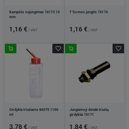
Kampinis sujungimas 74173 10
T formos jungtis 74174
mm
Kaina
Kaina
1,16 €
1,16 €
/ VNT
/ VNT
favorite_border
favorite_border
Girdykla triušiams 84075 1100
Jungiamoji detalė triušių
ml
girdyklai 74171
Kaina
Kaina
3,78 €
1,84 €
/ VNT
/ VNT