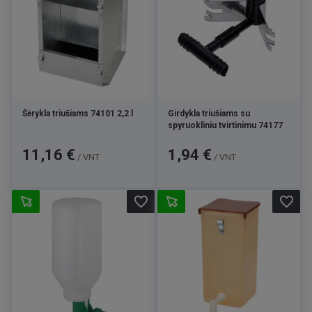
Šėrykla triušiams 74101 2,2 l
Girdykla triušiams su
spyruokliniu tvirtinimu 74177
Kaina
Kaina
11,16 €
1,94 €
/ VNT
/ VNT
favorite_border
favorite_border