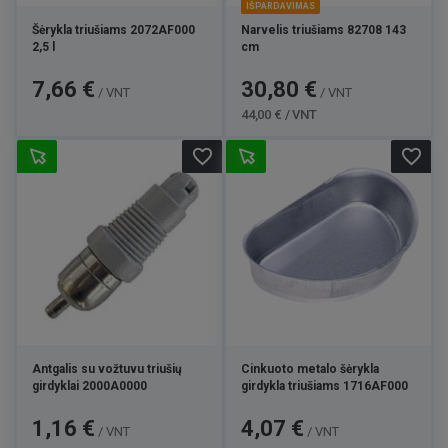
IŠPARDAVIMAS
Šėrykla triušiams 2072AF000
Narvelis triušiams 82708 143
2,5 l
cm
Kaina
Kaina
Bazinė
7,66 €
30,80 €
/ VNT
/ VNT
kaina
44,00 € / VNT
favorite_border
favorite_border
Antgalis su vožtuvu triušių
Cinkuoto metalo šėrykla
girdyklai 2000A0000
girdykla triušiams 1716AF000
Kaina
Kaina
1,16 €
4,07 €
/ VNT
/ VNT