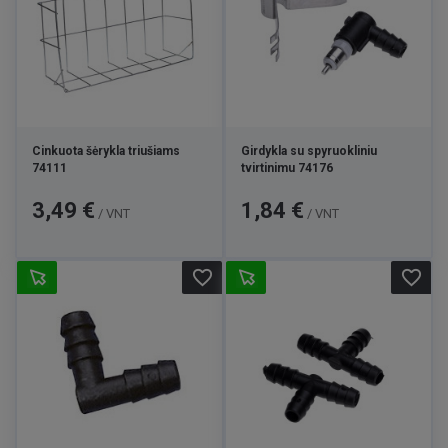
Cinkuota šėrykla triušiams
Girdykla su spyruokliniu
74111
tvirtinimu 74176
Kaina
Kaina
3,49 €
1,84 €
/ VNT
/ VNT
favorite_border
favorite_border