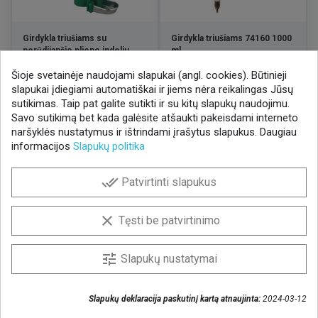
Girdykla triušiams su
Girdykla triušiams 74160 1000
nerūdijančio plieno indeliu
ml
74302
Šioje svetainėje naudojami slapukai (angl. cookies). Būtinieji
Kaina
Kaina
7,76 €
4,85 €
/ VNT
/ VNT
slapukai įdiegiami automatiškai ir jiems nėra reikalingas Jūsų
sutikimas. Taip pat galite sutikti ir su kitų slapukų naudojimu.
Savo sutikimą bet kada galėsite atšaukti pakeisdami interneto
naršyklės nustatymus ir ištrindami įrašytus slapukus. Daugiau
informacijos
Slapukų politika
NAUJIENLAIŠKIS
done_all
Patvirtinti slapukus
Gaukite geriausius pasiūlymus!
Prenumeruokite naujienlaiškį ir visada sužinokite
clear
Tęsti be patvirtinimo
naujienas pirmieji.
Sutinku, kad mano duomenys būtų saugomi
tune
Slapukų nustatymai
naujienlaiškiui gauti
Slapukų deklaracija paskutinį kartą atnaujinta:
2024-03-12