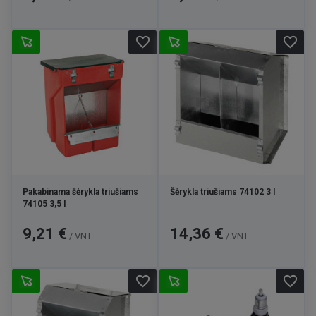
favorite_border
favorite_border
Pakabinama šėrykla triušiams
Šėrykla triušiams 74102 3 l
74105 3,5 l
Kaina
Kaina
9,21 €
14,36 €
/ VNT
/ VNT
favorite_border
favorite_border