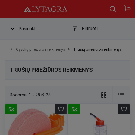
Filtruoti
Pasirinkti
Gyvulių priežiūros reikmenys
Triušių priežiūros reikmenys
TRIUŠIŲ PRIEŽIŪROS REIKMENYS
Rodoma:
1 - 28 iš 28
favorite_border
favorite_border