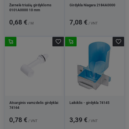
Žarnelė triušių girdykloms
Girdykla Niagara 2184A0000
0101A0000 10 mm
Kaina
Kaina
0,68 €
7,08 €
/ M
/ VNT
favorite_border
favorite_border
Atsarginis vamzdelis girdyklai
Laikiklis - girdykla 74145
74164
Kaina
Kaina
0,78 €
3,39 €
/ VNT
/ VNT