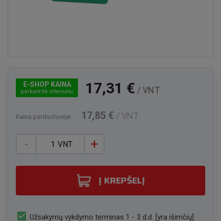
17,31 €
E-SHOP KAINA
/ VNT
perkant tik internetu
17,85 €
/ VNT
Kaina parduotuvėje
-
+
VNT
Į KREPŠELĮ
check_box
Užsakymų vykdymo terminas 1 - 3 d.d. [yra išimčių]