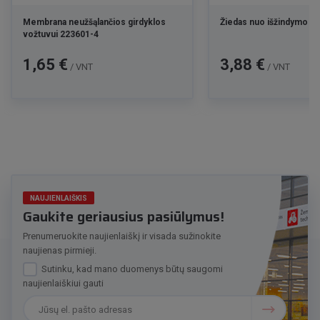
Membrana neužšąlančios girdyklos
Žiedas nuo išžindymo 1
vožtuvui 223601-4
Kaina
Kaina
1,65 €
3,88 €
/ VNT
/ VNT
NAUJIENLAIŠKIS
Gaukite geriausius pasiūlymus!
Prenumeruokite naujienlaiškį ir visada sužinokite
naujienas pirmieji.
Sutinku, kad mano duomenys būtų saugomi
naujienlaiškiui gauti