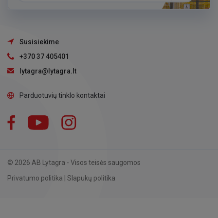
Susisiekime
+370 37 405401
lytagra@lytagra.lt
Parduotuvių tinklo kontaktai
Facebook
YouTube
Instagram
LinkedIn
© 2026 AB Lytagra - Visos teisės saugomos
Privatumo politika
|
Slapukų politika