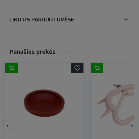
LIKUTIS PARDUOTUVĖSE
expand_more
Panašios prekės
favorite_border