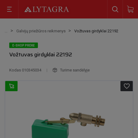
Galvijų priežiūros reikmenys
Vožtuvas girdyklai 22192
E-SHOP PREKĖ
Vožtuvas girdyklai 22192
Kodas
010345034
|
Turime sandėlyje
favorite_border