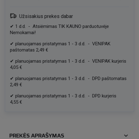
Užsisakius prekes dabar
✔
1
d.d.
-
Atsiėmimas TIK KAUNO parduotuvėje
Nemokamai!
✔
planuojamas pristatymas
1
-
3
d.d.
-
VENIPAK
paštomatas
2,49 €
✔
planuojamas pristatymas
1
-
3
d.d.
-
VENIPAK kurjeris
4,05 €
✔
planuojamas pristatymas
1
-
3
d.d.
-
DPD paštomatas
2,49 €
✔
planuojamas pristatymas
1
-
3
d.d.
-
DPD kurjeris
4,55 €
PREKĖS APRAŠYMAS
expand_more