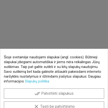
Šioje svetainėje naudojami slapukai (angl. cookies). Būtinieji
slapukai įdiegiami automatiškai ir jiems nėra reikalingas Jūsų
sutikimas. Taip pat galite sutikti ir su kitų slapukų naudojimu.
Savo sutikimą bet kada galėsite atšaukti pakeisdami interneto
naršyklės nustatymus ir ištrindami įrašytus slapukus. Daugiau
informacijos
Slapukų politika
done_all
Patvirtinti slapukus
clear
Tęsti be patvirtinimo