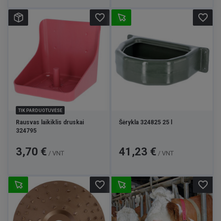
favorite_border
favorite_border
TIK PARDUOTUVĖSE
Rausvas laikiklis druskai
Šėrykla 324825 25 l
324795
Kaina
Kaina
3,70 €
41,23 €
/ VNT
/ VNT
favorite_border
favorite_border