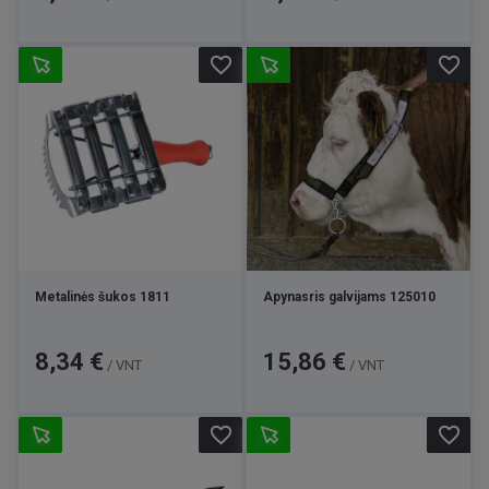
favorite_border
favorite_border
Metalinės šukos 1811
Apynasris galvijams 125010
Kaina
Kaina
8,34 €
15,86 €
/ VNT
/ VNT
favorite_border
favorite_border