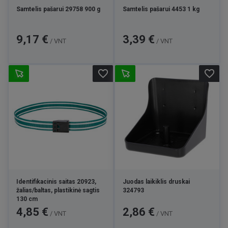
Samtelis pašarui 29758 900 g
Samtelis pašarui 4453 1 kg
Kaina
Kaina
9,17 €
3,39 €
/ VNT
/ VNT
favorite_border
favorite_border
Identifikacinis saitas 20923,
Juodas laikiklis druskai
žalias/baltas, plastikinė sagtis
324793
130 cm
Kaina
Kaina
4,85 €
2,86 €
/ VNT
/ VNT