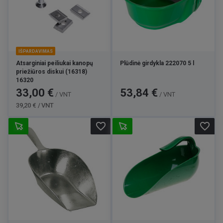
IŠPARDAVIMAS
Atsarginiai peiliukai kanopų
Plūdinė girdykla 222070 5 l
priežiūros diskui (16318)
16320
Kaina
Bazinė
Kaina
33,00 €
53,84 €
/ VNT
/ VNT
kaina
39,20 € / VNT
favorite_border
favorite_border