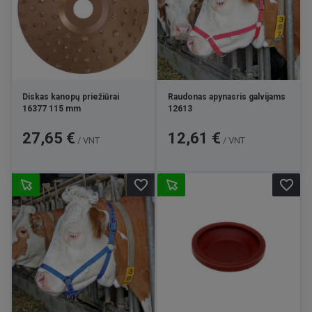
Diskas kanopų priežiūrai
Raudonas apynasris galvijams
16377 115 mm
12613
Kaina
Kaina
27,65 €
12,61 €
/ VNT
/ VNT
favorite_border
favorite_border