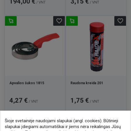
194,00 €
3,15 €
/ VNT
/ VNT
favorite_border
favorite_border
Apvalios šukos 1815
Raudona kreida 201
Kaina
Kaina
4,27 €
1,75 €
/ VNT
/ VNT
Šioje svetainėje naudojami slapukai (angl. cookies). Būtinieji

1
2
3
7
slapukai įdiegiami automatiškai ir jiems nėra reikalingas Jūsų
…