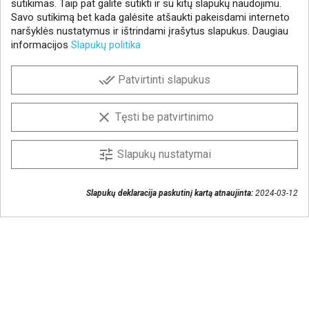
sutikimas. Taip pat galite sutikti ir su kitų slapukų naudojimu.
Savo sutikimą bet kada galėsite atšaukti pakeisdami interneto
naršyklės nustatymus ir ištrindami įrašytus slapukus. Daugiau
informacijos
Slapukų politika
NAUJIENLAIŠKIS
done_all
Patvirtinti slapukus
Gaukite geriausius pasiūlymus!
Prenumeruokite naujienlaiškį ir visada sužinokite
clear
Tęsti be patvirtinimo
naujienas pirmieji.
Sutinku, kad mano duomenys būtų saugomi
tune
Slapukų nustatymai
naujienlaiškiui gauti
Slapukų deklaracija paskutinį kartą atnaujinta:
2024-03-12
Susisiekime
+370 37 405401
lytagra@lytagra.lt