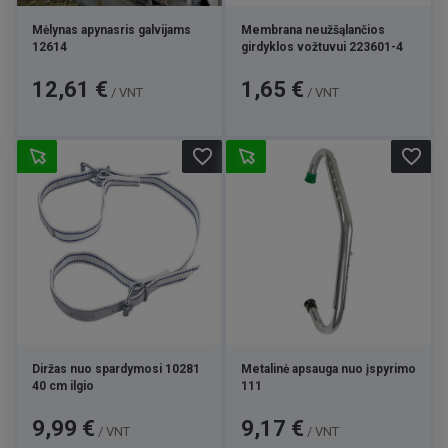
Mėlynas apynasris galvijams
Membrana neužšąlančios
12614
girdyklos vožtuvui 223601-4
Kaina
Kaina
12,61 €
1,65 €
/ VNT
/ VNT
favorite_border
favorite_border
Diržas nuo spardymosi 10281
Metalinė apsauga nuo įspyrimo
40 cm ilgio
111
Kaina
Kaina
9,99 €
9,17 €
/ VNT
/ VNT