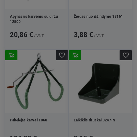
Apynasris karvėms su diržu
Žiedas nuo išžindymo 13161
12500
Kaina
Kaina
20,86 €
3,88 €
/ VNT
/ VNT
favorite_border
favorite_border
Pakėlėjas karvei 1068
Laikiklis druskai 3247-N
Kaina
Kaina