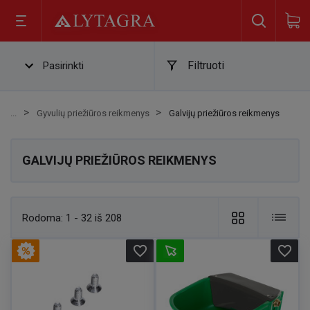
Filtruoti
Pasirinkti
Gyvulių priežiūros reikmenys
Galvijų priežiūros reikmenys
GALVIJŲ PRIEŽIŪROS REIKMENYS
Rodoma:
1 - 32 iš 208
favorite_border
favorite_border