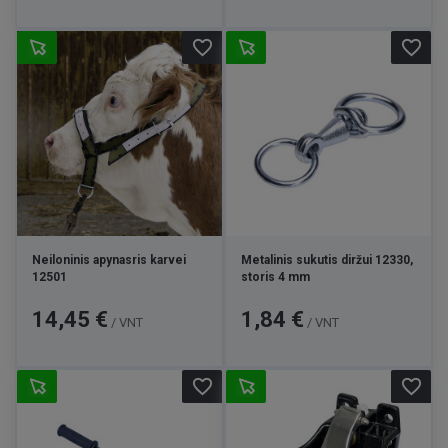
favorite_border
favorite_border
Neiloninis apynasris karvei
Metalinis sukutis diržui 12330,
12501
storis 4 mm
Kaina
Kaina
14,45 €
1,84 €
/ VNT
/ VNT
favorite_border
favorite_border