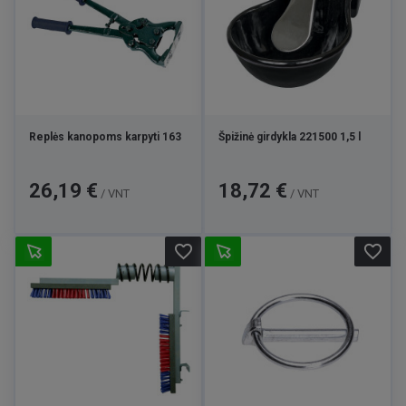
Replės kanopoms karpyti 163
Špižinė girdykla 221500 1,5 l
Kaina
Kaina
26,19 €
18,72 €
/ VNT
/ VNT
favorite_border
favorite_border