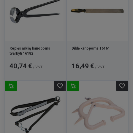
Replės arklių kanopoms
Dildė kanopoms 16161
tvarkyti 16182
Kaina
Kaina
40,74 €
16,49 €
/ VNT
/ VNT
favorite_border
favorite_border