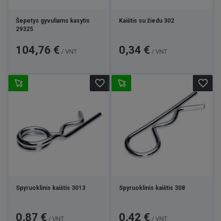
Šepetys gyvuliams kasytis
Kaištis su žiedu 302
29325
Kaina
Kaina
104,76 €
0,34 €
/ VNT
/ VNT
favorite_border
favorite_border
Spyruoklinis kaištis 3013
Spyruoklinis kaištis 308
Kaina
Kaina
0,87 €
0,42 €
/ VNT
/ VNT