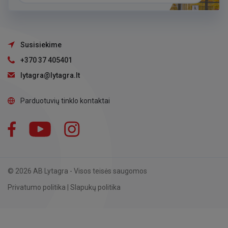
Susisiekime
+370 37 405401
lytagra@lytagra.lt
Parduotuvių tinklo kontaktai
Facebook
YouTube
Instagram
LinkedIn
© 2026 AB Lytagra - Visos teisės saugomos
Privatumo politika
|
Slapukų politika