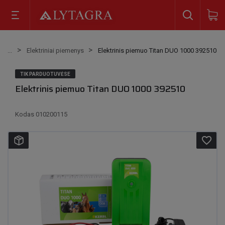
Elektriniai piemenys
Elektrinis piemuo Titan DUO 1000 392510
TIK PARDUOTUVĖSE
Elektrinis piemuo Titan DUO 1000 392510
Kodas
010200115
favorite_border