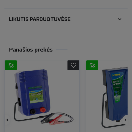
LIKUTIS PARDUOTUVĖSE
expand_more
Panašios prekės
favorite_border