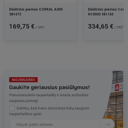
Elektrinis piemuo CORRAL A300
Elektrinis piemuo Corra
381473
N10000 381165
Kaina
Kaina
169,75 €
334,65 €
/ VNT
/ VNT
NAUJIENLAIŠKIS
Gaukite geriausius pasiūlymus!
Prenumeruokite naujienlaiškį ir visada sužinokite
naujienas pirmieji.
Sutinku, kad mano duomenys būtų saugomi
naujienlaiškiui gauti