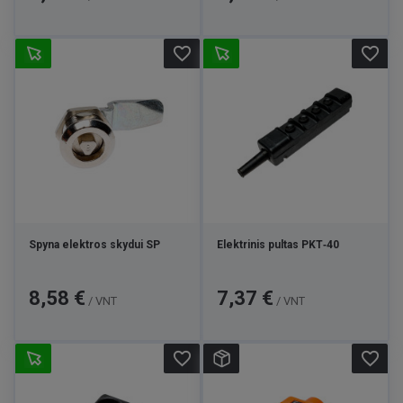
favorite_border
favorite_border
Spyna elektros skydui SP
Elektrinis pultas PKT‑40
Kaina
Kaina
8,58 €
7,37 €
/ VNT
/ VNT
favorite_border
favorite_border