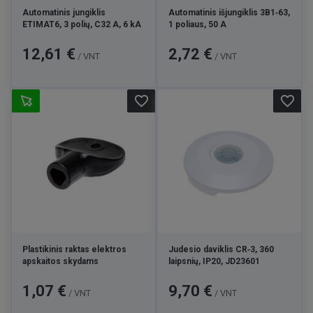
Automatinis jungiklis
Automatinis išjungiklis 3B1‑63,
ETIMAT6, 3 polių, C32 A, 6 kA
1 poliaus, 50 A
Kaina
Kaina
12,61 €
2,72 €
/ VNT
/ VNT
favorite_border
favorite_border
Plastikinis raktas elektros
Judesio daviklis CR‑3, 360
apskaitos skydams
laipsnių, IP20, JD23601
Kaina
Kaina
1,07 €
9,70 €
/ VNT
/ VNT