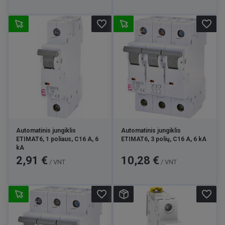
favorite_border
favorite_border
Automatinis jungiklis
Automatinis jungiklis
ETIMAT6, 1 poliaus, C16 A, 6
ETIMAT6, 3 polių, C16 A, 6 kA
kA
Kaina
Kaina
2,91 €
10,28 €
/ VNT
/ VNT
favorite_border
favorite_border