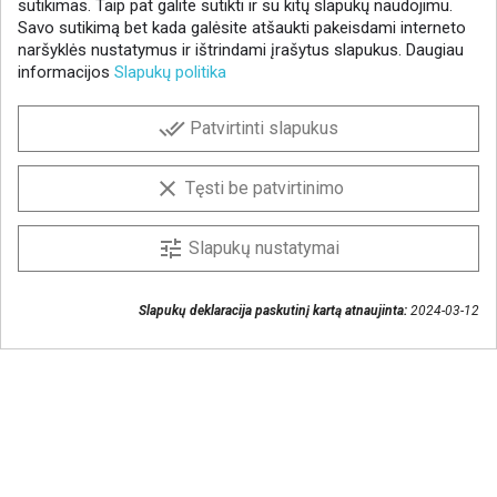
sutikimas. Taip pat galite sutikti ir su kitų slapukų naudojimu.
Savo sutikimą bet kada galėsite atšaukti pakeisdami interneto
naršyklės nustatymus ir ištrindami įrašytus slapukus. Daugiau
informacijos
Slapukų politika
NAUJIENLAIŠKIS
done_all
Patvirtinti slapukus
Gaukite geriausius pasiūlymus!
Prenumeruokite naujienlaiškį ir visada sužinokite
clear
Tęsti be patvirtinimo
naujienas pirmieji.
Sutinku, kad mano duomenys būtų saugomi
tune
Slapukų nustatymai
naujienlaiškiui gauti
Slapukų deklaracija paskutinį kartą atnaujinta:
2024-03-12
Susisiekime
+370 37 405401
lytagra@lytagra.lt