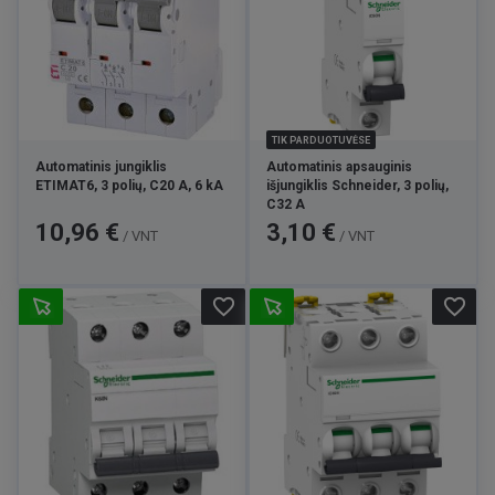
TIK PARDUOTUVĖSE
Automatinis jungiklis
Automatinis apsauginis
ETIMAT6, 3 polių, C20 A, 6 kA
išjungiklis Schneider, 3 polių,
C32 A
Kaina
Kaina
10,96 €
3,10 €
/ VNT
/ VNT
favorite_border
favorite_border