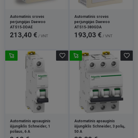
Automatinis srovės
Automatinis srovės
perjungėjas Daewoo
perjungėjas Daewoo
ATS15‑DDAE
ATS15‑380GDA
Kaina
Kaina
213,40 €
193,03 €
/ VNT
/ VNT
favorite_border
favorite_border
Automatinis apsauginis
Automatinis apsauginis
išjungiklis Schneider, 1
išjungiklis Schneider, 3 polių,
poliaus, 6 A
50 A
Kaina
Kaina