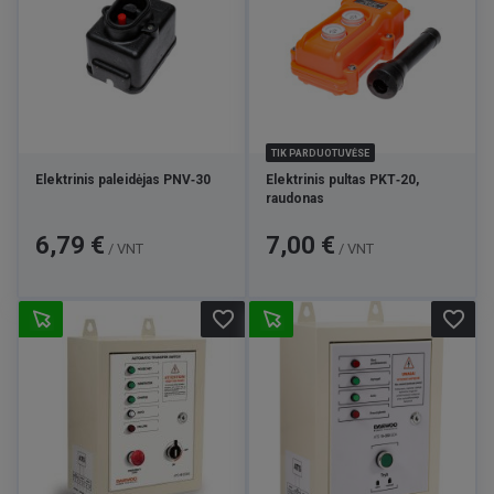
TIK PARDUOTUVĖSE
Elektrinis paleidėjas PNV‑30
Elektrinis pultas PKT‑20,
raudonas
Kaina
Kaina
6,79 €
7,00 €
/ VNT
/ VNT
favorite_border
favorite_border