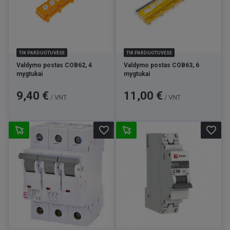
TIK PARDUOTUVĖSE
TIK PARDUOTUVĖSE
Valdymo postas COB62, 4
Valdymo postas COB63, 6
mygtukai
mygtukai
Kaina
Kaina
9,40 €
11,00 €
/ VNT
/ VNT
favorite_border
favorite_border