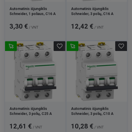
Automatinis išjungiklis
Automatinis išjungiklis
Schneider, 1 poliaus, C16 A
Schneider, 3 polių, C16 A
Kaina
Kaina
3,30 €
12,42 €
/ VNT
/ VNT
favorite_border
favorite_border
Automatinis išjungiklis
Automatinis išjungiklis
Schneider, 3 polių, C25 A
Schneider, 3 polių, C10 A
Kaina
Kaina
12,61 €
10,28 €
/ VNT
/ VNT