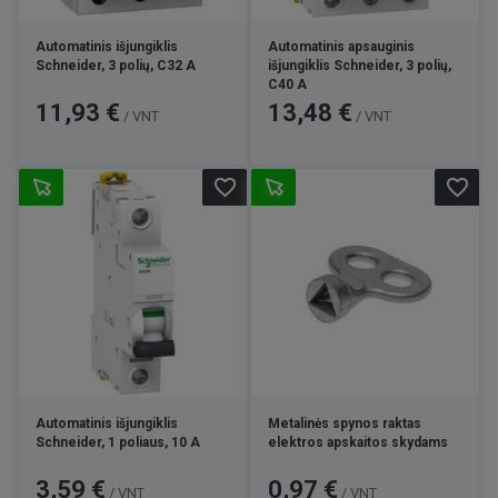
Automatinis išjungiklis
Automatinis apsauginis
Schneider, 3 polių, C32 A
išjungiklis Schneider, 3 polių,
C40 A
Kaina
Kaina
11,93 €
13,48 €
/ VNT
/ VNT
favorite_border
favorite_border
Automatinis išjungiklis
Metalinės spynos raktas
Schneider, 1 poliaus, 10 A
elektros apskaitos skydams
Kaina
Kaina
3,59 €
0,97 €
/ VNT
/ VNT