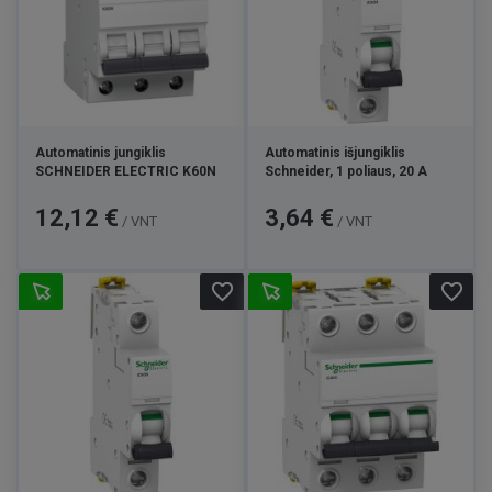
Automatinis jungiklis
Automatinis išjungiklis
SCHNEIDER ELECTRIC K60N
Schneider, 1 poliaus, 20 A
Kaina
Kaina
12,12 €
3,64 €
/ VNT
/ VNT
favorite_border
favorite_border