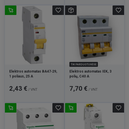
favorite_border
favorite_border
TIK PARDUOTUVĖSE
Elektros automatas BA47‑29,
Elektros automatas IEK, 3
1 poliaus, 25 A
polių, C40 A
Kaina
Kaina
2,43 €
7,70 €
/ VNT
/ VNT
favorite_border
favorite_border