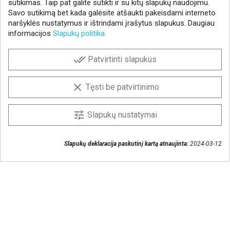
sutikimas. Taip pat galite sutikti ir su kitų slapukų naudojimu.
Savo sutikimą bet kada galėsite atšaukti pakeisdami interneto
naršyklės nustatymus ir ištrindami įrašytus slapukus. Daugiau
informacijos
Slapukų politika
NAUJIENLAIŠKIS
done_all
Patvirtinti slapukus
Gaukite geriausius pasiūlymus!
Prenumeruokite naujienlaiškį ir visada sužinokite
clear
Tęsti be patvirtinimo
naujienas pirmieji.
Sutinku, kad mano duomenys būtų saugomi
tune
Slapukų nustatymai
naujienlaiškiui gauti
Slapukų deklaracija paskutinį kartą atnaujinta:
2024-03-12
Susisiekime
+370 37 405401
lytagra@lytagra.lt