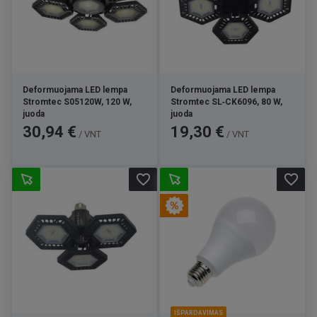
Deformuojama LED lempa
Deformuojama LED lempa
Stromtec S05120W, 120 W,
Stromtec SL‑CK6096, 80 W,
juoda
juoda
Kaina
Kaina
30,94 €
19,30 €
/ VNT
/ VNT
favorite_border
favorite_border
IŠPARDAVIMAS