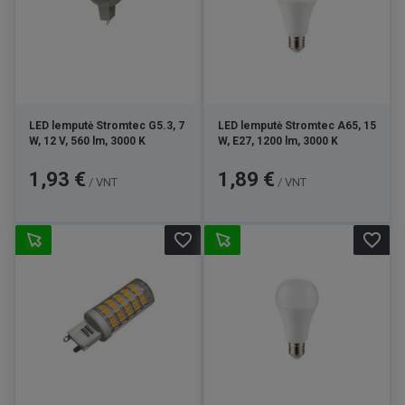
LED lemputė Stromtec G5.3, 7
LED lemputė Stromtec A65, 15
W, 12 V, 560 lm, 3000 K
W, E27, 1200 lm, 3000 K
Kaina
Kaina
1,93 €
1,89 €
/ VNT
/ VNT
favorite_border
favorite_border