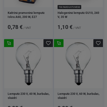
TIK PARDUOTUVĖSE
Kaitrinė pramoninė lemputė
Halogeninė lemputė GU10, 240
Iskra A60, 200 W, E27
V, 35 W
Kaina
Kaina
0,78 €
1,10 €
/ VNT
/ VNT
favorite_border
favorite_border
Lemputė 230 V, 40 W, burbulas,
Lemputė 230 V, 60 W, burbulas,
skaidri
skaidri
Kaina
Kaina