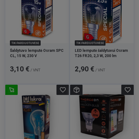
TIK PARDUOTUVĖSE
TIK PARDUOTUVĖSE
Šaldytuvo lemputė Osram SPC
LED lemputė šaldytuvui Osram
CL, 15 W, 230 V
T26 FR20, 2,3 W, 200 lm
Kaina
Kaina
3,10 €
2,90 €
/ VNT
/ VNT
favorite_border
favorite_border