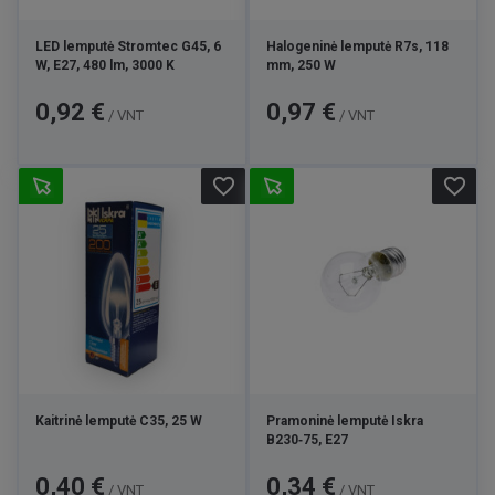
LED lemputė Stromtec G45, 6
Halogeninė lemputė R7s, 118
W, E27, 480 lm, 3000 K
mm, 250 W
Kaina
Kaina
0,92 €
0,97 €
/ VNT
/ VNT
favorite_border
favorite_border
Kaitrinė lemputė C35, 25 W
Pramoninė lemputė Iskra
B230‑75, E27
Kaina
Kaina
0,40 €
0,34 €
/ VNT
/ VNT