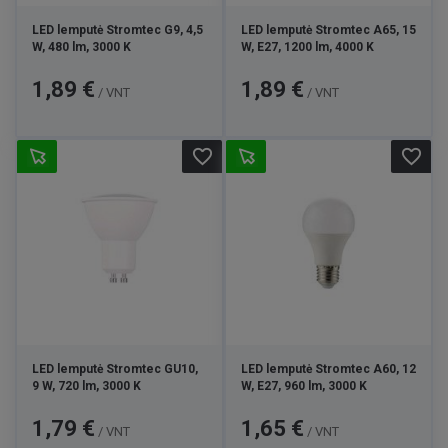
LED lemputė Stromtec G9, 4,5
LED lemputė Stromtec A65, 15
W, 480 lm, 3000 K
W, E27, 1200 lm, 4000 K
Kaina
Kaina
1,89 €
1,89 €
/ VNT
/ VNT
favorite_border
favorite_border
LED lemputė Stromtec GU10,
LED lemputė Stromtec A60, 12
9 W, 720 lm, 3000 K
W, E27, 960 lm, 3000 K
Kaina
Kaina
1,79 €
1,65 €
/ VNT
/ VNT