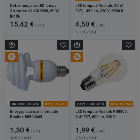
Deformuojama LED lempa
LED lemputė Realtek, 25 W,
Stromtec SL‑CK6096, 60 W,
E27, 1450 lm, 220 V, 6500 K
juoda
Kaina
Kaina
Bazinė
15,42 €
4,50 €
/ VNT
/ VNT
kaina
5,10 € / VNT
favorite_border
favorite_border
TIK PARDUOTUVĖSE
IŠPARDAVIMAS
TIK PARDUOTUVĖSE
IŠPARDAVIMAS
Energiją tausojanti lemputė
LED lemputė Realtek R08800,
Realtek 85506065
8 W, E27, 800 lm, 220 V
Kaina
Bazinė
Kaina
Bazinė
1,30 €
1,99 €
/ VNT
/ VNT
kaina
kaina
1,85 € / VNT
2,50 € / VNT