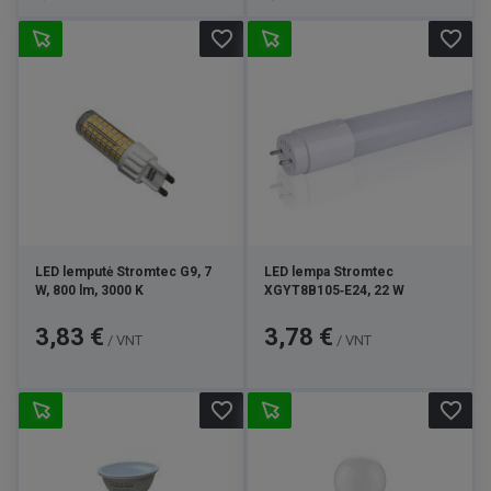
favorite_border
favorite_border
LED lemputė Stromtec G9, 7
LED lempa Stromtec
W, 800 lm, 3000 K
XGYT8B105‑E24, 22 W
Kaina
Kaina
3,83 €
3,78 €
/ VNT
/ VNT
favorite_border
favorite_border