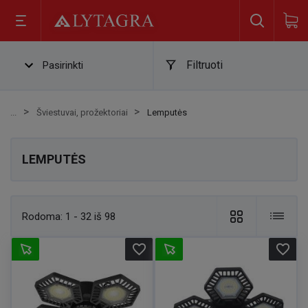
Filtruoti
Pasirinkti
Šviestuvai, prožektoriai
Lemputės
LEMPUTĖS
Rodoma:
1 - 32 iš 98
favorite_border
favorite_border