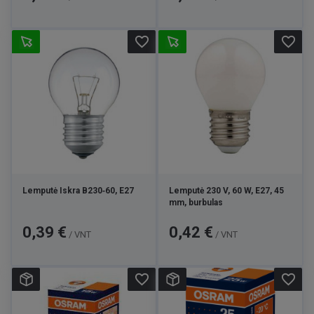
favorite_border
favorite_border
Lemputė Iskra B230‑60, E27
Lemputė 230 V, 60 W, E27, 45
mm, burbulas
Kaina
Kaina
0,39 €
0,42 €
/ VNT
/ VNT
favorite_border
favorite_border