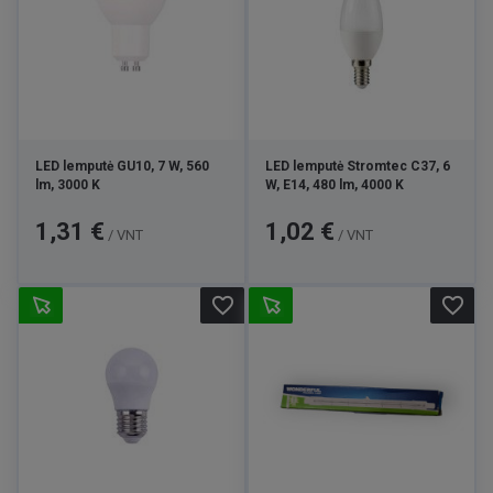
LED lemputė GU10, 7 W, 560
LED lemputė Stromtec C37, 6
lm, 3000 K
W, E14, 480 lm, 4000 K
Kaina
Kaina
1,31 €
1,02 €
/ VNT
/ VNT
favorite_border
favorite_border