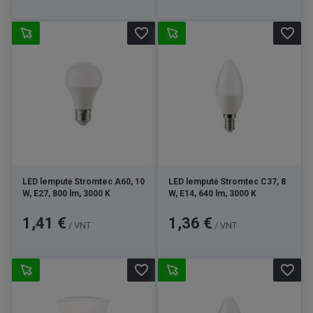
favorite_border
favorite_border
LED lemputė Stromtec A60, 10
LED lemputė Stromtec C37, 8
W, E27, 800 lm, 3000 K
W, E14, 640 lm, 3000 K
Kaina
Kaina
1,41 €
1,36 €
/ VNT
/ VNT
favorite_border
favorite_border