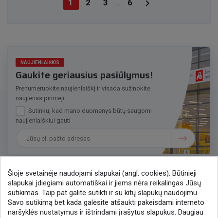

1
2
3
6
…
NAUJIENLAIŠKIS
Gaukite geriausius pasiūlymus!
Prenumeruokite naujienlaiškį ir visada sužinokite
naujienas pirmieji.
Sutinku, kad mano duomenys būtų saugomi
naujienlaiškiui gauti
Šioje svetainėje naudojami slapukai (angl. cookies). Būtinieji
slapukai įdiegiami automatiškai ir jiems nėra reikalingas Jūsų
Susisiekime
sutikimas. Taip pat galite sutikti ir su kitų slapukų naudojimu.
Savo sutikimą bet kada galėsite atšaukti pakeisdami interneto
+370 37 405401
naršyklės nustatymus ir ištrindami įrašytus slapukus. Daugiau
lytagra@lytagra.lt