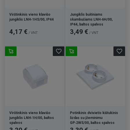
Virštinkinis vieno klavišo
Jungiklis buitiniams
jungiklis LNH‑1HS/00, IP44
skambučiams LNH‑6H/00,
IP44, baltos spalvos
Kaina
Kaina
4,17 €
3,49 €
/ VNT
/ VNT
favorite_border
favorite_border
Virštinkinis vieno klavišo
Potinkinis dvivietis kištukinis
jungiklis LNH‑1H/00, baltos
lizdas su įžeminimu
spalvos
GP‑2WS/00, baltos spalvos
Kaina
Kaina