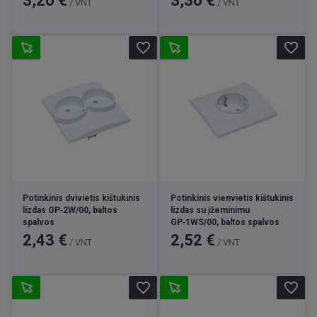
3,20 €
3,30 €
/ VNT
/ VNT
favorite_border
favorite_border
Potinkinis dvivietis kištukinis
Potinkinis vienvietis kištukinis
lizdas GP‑2W/00, baltos
lizdas su įžeminimu
spalvos
GP‑1WS/00, baltos spalvos
Kaina
Kaina
2,43 €
2,52 €
/ VNT
/ VNT
favorite_border
favorite_border