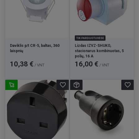
TIK PARDUOTUVĖSE
Daviklis p/t CR-5, baltas, 360
Lizdas IZVZ-SHUKO,
laispnių
stacionarus kombinuotas, 5
polių, 16 A
Kaina
Kaina
10,38 €
16,00 €
/ VNT
/ VNT
favorite_border
favorite_border