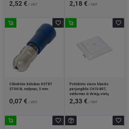
Kaina
Kaina
2,52 €
2,18 €
/ VNT
/ VNT
favorite_border
favorite_border
Cilindrinis kištukas KST87
Potinkinis vieno klavišo
ST041B, mėlynas, 5 mm
perjungiklis C610‑807,
valdomas iš dviejų vietų
Kaina
Kaina
0,07 €
2,33 €
/ VNT
/ VNT
favorite_border
favorite_border