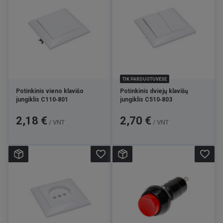
TIK PARDUOTUVĖSE
Potinkinis vieno klavišo
Potinkinis dviejų klavišų
jungiklis C110‑801
jungiklis C510‑803
Kaina
Kaina
2,18 €
2,70 €
/ VNT
/ VNT
favorite_border
favorite_border