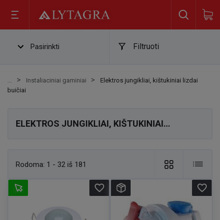
Filtruoti
Pasirinkti
Instaliaciniai gaminiai
Elektros jungikliai, kištukiniai lizdai
buičiai
ELEKTROS JUNGIKLIAI, KIŠTUKINIAI
LIZDAI BUIČIAI
Rodoma:
1 - 32 iš 181
favorite_border
favorite_border