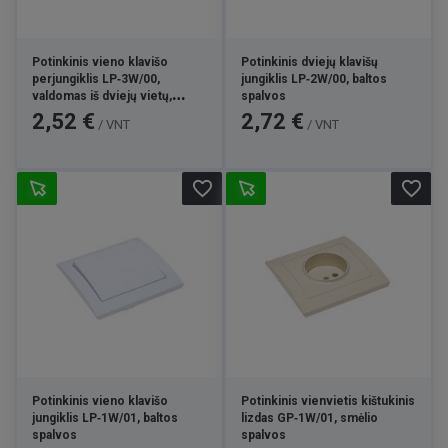
Potinkinis vieno klavišo
Potinkinis dviejų klavišų
perjungiklis LP‑3W/00,
jungiklis LP‑2W/00, baltos
valdomas iš dviejų vietų,
spalvos
baltos spalvos
Kaina
Kaina
2,52 €
2,72 €
/ VNT
/ VNT
favorite_border
favorite_border
Potinkinis vieno klavišo
Potinkinis vienvietis kištukinis
jungiklis LP‑1W/01, baltos
lizdas GP‑1W/01, smėlio
spalvos
spalvos