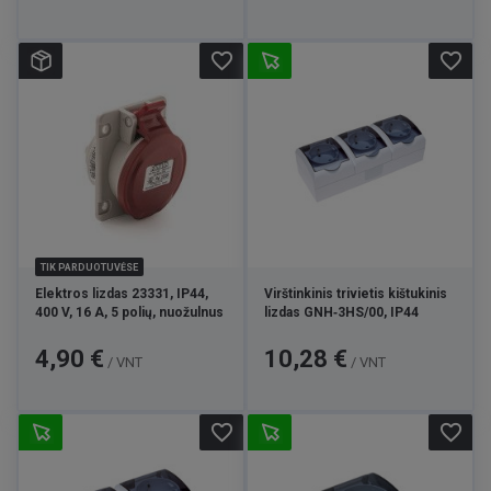
favorite_border
favorite_border
TIK PARDUOTUVĖSE
Elektros lizdas 23331, IP44,
Virštinkinis trivietis kištukinis
400 V, 16 A, 5 polių, nuožulnus
lizdas GNH‑3HS/00, IP44
Kaina
Kaina
4,90 €
10,28 €
/ VNT
/ VNT
favorite_border
favorite_border