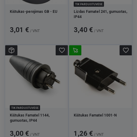
TIK PARDUOTUVĖSE
Kištukas-perėjimas GB - EU
Lizdas Famatel 241, gumuotas,
IP44
Kaina
Kaina
3,01 €
3,40 €
/ VNT
/ VNT
favorite_border
favorite_border
TIK PARDUOTUVĖSE
Kištukas Famatel 1144,
Kištukas Famatel 1001-N
gumuotas, IP44
Kaina
Kaina
3,00 €
1,26 €
/ VNT
/ VNT