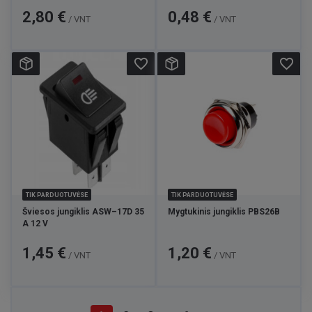
Kaina
Kaina
2,80 €
0,48 €
/ VNT
/ VNT
favorite_border
favorite_border
TIK PARDUOTUVĖSE
TIK PARDUOTUVĖSE
Šviesos jungiklis ASW–17D 35
Mygtukinis jungiklis PBS26B
A 12 V
Kaina
Kaina
1,45 €
1,20 €
/ VNT
/ VNT