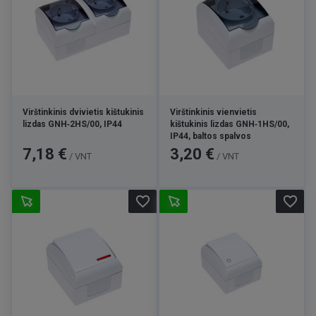
Virštinkinis dvivietis kištukinis
Virštinkinis vienvietis
lizdas GNH‑2HS/00, IP44
kištukinis lizdas GNH‑1HS/00,
IP44, baltos spalvos
Kaina
Kaina
7,18 €
3,20 €
/ VNT
/ VNT
favorite_border
favorite_border