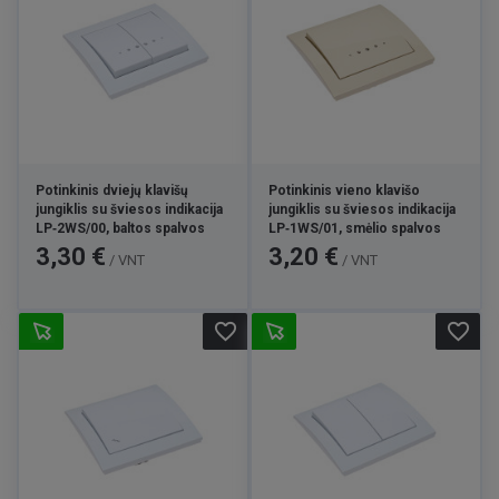
Potinkinis dviejų klavišų
Potinkinis vieno klavišo
jungiklis su šviesos indikacija
jungiklis su šviesos indikacija
LP‑2WS/00, baltos spalvos
LP‑1WS/01, smėlio spalvos
Kaina
Kaina
3,30 €
3,20 €
/ VNT
/ VNT
favorite_border
favorite_border