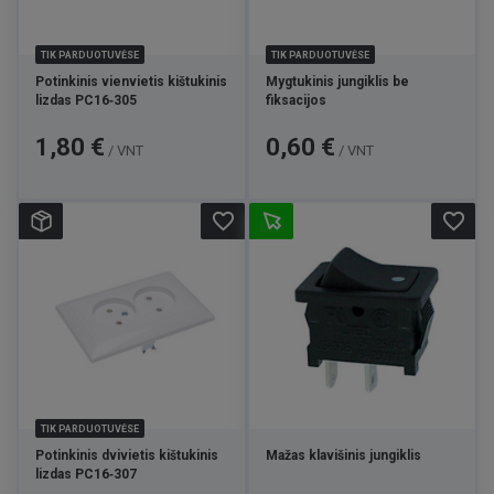
TIK PARDUOTUVĖSE
TIK PARDUOTUVĖSE
Potinkinis vienvietis kištukinis
Mygtukinis jungiklis be
lizdas PC16‑305
fiksacijos
Kaina
Kaina
1,80 €
0,60 €
/ VNT
/ VNT
favorite_border
favorite_border
TIK PARDUOTUVĖSE
Potinkinis dvivietis kištukinis
Mažas klavišinis jungiklis
lizdas PC16‑307