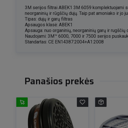
3M serijos filtrai ABEK1 3M 6059 komplektuojami s
neorganinių ir rūgščių dujų. Taip pat amoniako ir jo ju
Tipas: dujų ir garų filtras
Apsaugos klasė: ABEK1
Apsauga: nuo organinių, neorganinių garų ir rugščių d
Naudojami: 3M™ 6000, 7000 ir 7500 serijos puskauk
Standartas: CE EN14387:2004+A1:2008
Panašios prekės
favorite_border
favorite_border