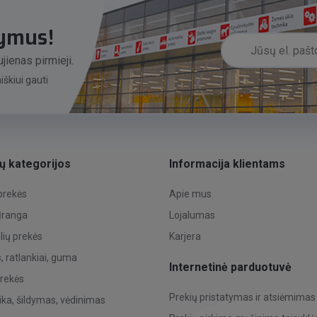
lymus!
jienas pirmieji.
škiui gauti
ų kategorijos
Informacija klientams
 prekės
Apie mus
 Įranga
Lojalumas
ių prekės
Karjera
 ratlankiai, guma
Internetinė parduotuvė
prekės
Prekių pristatymas ir atsiėmimas
ka, šildymas, vėdinimas