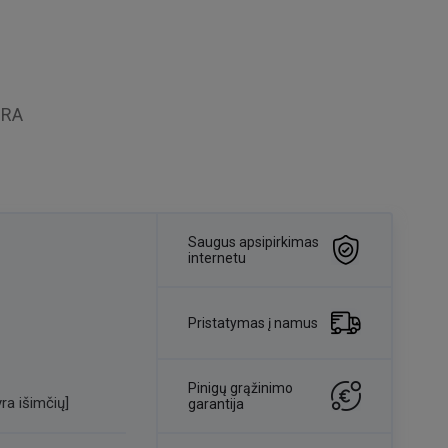
ORA
Saugus apsipirkimas
internetu
Pristatymas į namus
Pinigų grąžinimo
ra išimčių]
garantija