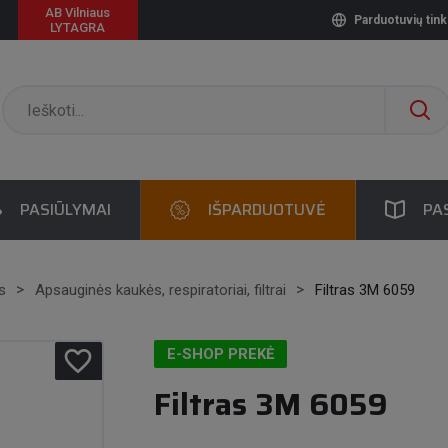
AB Vilniaus
Parduotuvių tink
LYTAGRA
PASIŪLYMAI
IŠPARDUOTUVĖ
PA
s
Apsauginės kaukės, respiratoriai, filtrai
Filtras 3M 6059
favorite_border
E-SHOP PREKĖ
Filtras 3M 6059