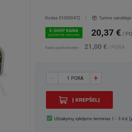
Kodas
010000472
|
Turime sandėlyje
20,37 €
E-SHOP KAINA
/ P
perkant tik internetu
21,00 €
/ PORA
Kaina parduotuvėje
-
+
PORA
Į KREPŠELĮ
check_box
Užsakymų vykdymo terminas 1 - 3 d.d. [y