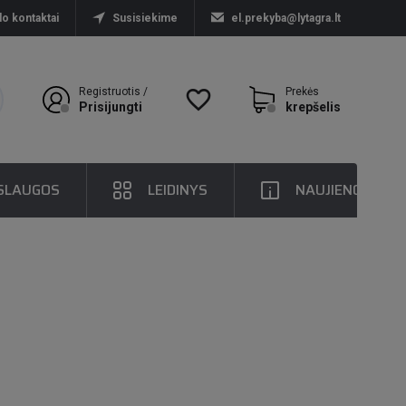
lo kontaktai
Susisiekime
el.prekyba@lytagra.lt
Registruotis /
favorite_border
Prekės
Prisijungti
krepšelis
SLAUGOS
LEIDINYS
NAUJIENOS