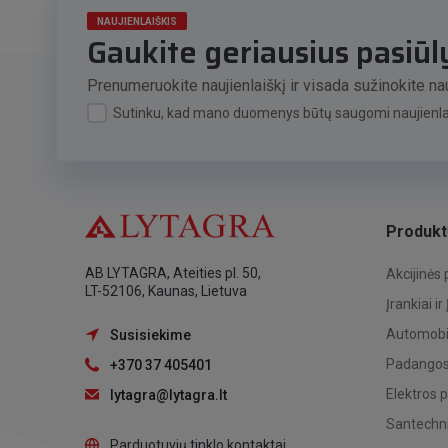
NAUJIENLAIŠKIS
Gaukite geriausius pasiū
Prenumeruokite naujienlaiškį ir visada sužinokite nau
Sutinku, kad mano duomenys būtų saugomi naujienlai
Produkt
AB LYTAGRA, Ateities pl. 50,
Akcijinės
LT-52106, Kaunas, Lietuva
Įrankiai ir
Automobil
Susisiekime
Padangos,
+370 37 405401
Elektros 
lytagra@lytagra.lt
Santechni
Parduotuvių tinklo kontaktai