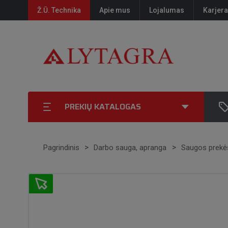
Ž.Ū. Technika
Apie mus
Lojalumas
Karjera
PREKIŲ KATALOGAS
Pagrindinis
Darbo sauga, apranga
Saugos prekė