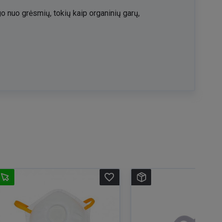
nuo grėsmių, tokių kaip organinių garų,
favorite_border