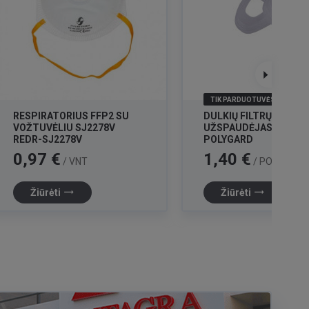
TIK PARDUOTUVĖSE
RESPIRATORIUS FFP2 SU
DULKIŲ FILTRŲ
VOŽTUVĖLIU SJ2278V
UŽSPAUDĖJAS OS-510
REDR-SJ2278V
POLYGARD
Kaina
Kaina
0,97 €
1,40 €
/ VNT
/ PORA
trending_flat
trending_flat
Žiūrėti
Žiūrėti