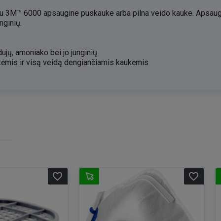
u 3M™ 6000 apsaugine puskauke arba pilna veido kauke. Apsaugo 
nginių.
ujų, amoniako bei jo junginių
ėmis ir visą veidą dengiančiamis kaukėmis
favorite_border
favorite_border