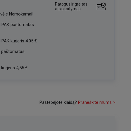
Patogus ir greitas
atsiskaitymas
vėje
Nemokamai!
IPAK paštomatas
IPAK kurjeris
4,05 €
 paštomatas
kurjeris
4,55 €
Pastebėjote klaidą?
Praneškite mums >