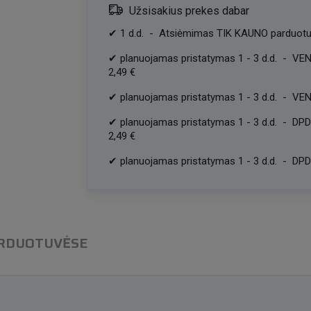
Užsisakius prekes dabar
✔
1
d.d.
-
Atsiėmimas TIK KAUNO parduotu
✔
planuojamas pristatymas
1
-
3
d.d.
-
VEN
2,49 €
✔
planuojamas pristatymas
1
-
3
d.d.
-
VEN
✔
planuojamas pristatymas
1
-
3
d.d.
-
DPD
2,49 €
✔
planuojamas pristatymas
1
-
3
d.d.
-
DPD 
ARDUOTUVĖSE