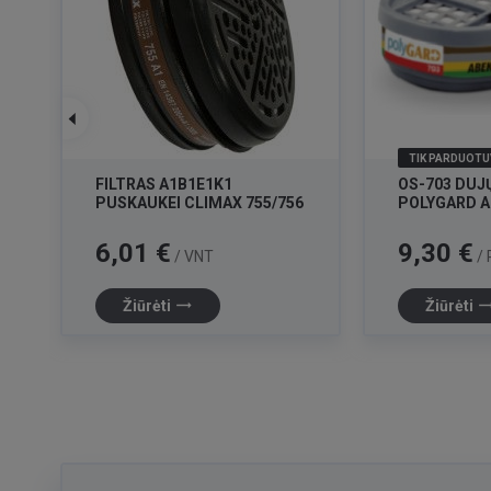
TIK PARDUOTU
FILTRAS A1B1E1K1
OS-703 DUJŲ
PUSKAUKEI CLIMAX 755/756
POLYGARD A
Kaina
Kaina
6,01 €
9,30 €
/ VNT
/
trending_flat
trending_f
Žiūrėti
Žiūrėti