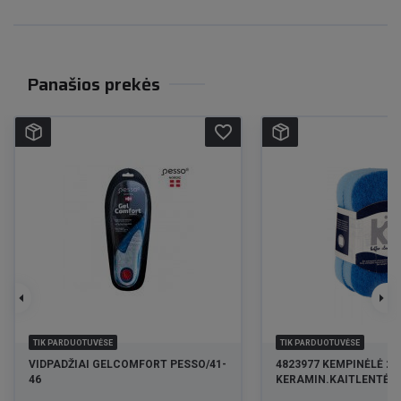
Panašios prekės
favorite_border
TIK PARDUOTUVĖSE
TIK PARDUOTUVĖSE
VIDPADŽIAI GELCOMFORT PESSO/41-
4823977 KEMPINĖLĖ 2
46
KERAMIN.KAITLENTĖM