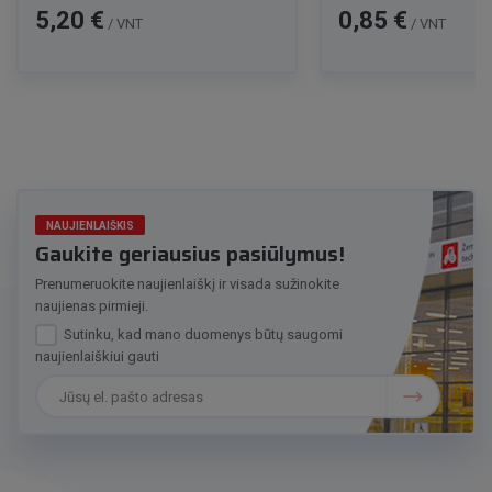
Kaina
Kaina
5,20 €
0,85 €
/ VNT
/ VNT
NAUJIENLAIŠKIS
Gaukite geriausius pasiūlymus!
Prenumeruokite naujienlaiškį ir visada sužinokite
naujienas pirmieji.
Sutinku, kad mano duomenys būtų saugomi
naujienlaiškiui gauti