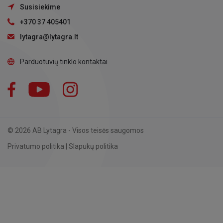
Susisiekime
+370 37 405401
lytagra@lytagra.lt
Parduotuvių tinklo kontaktai
Facebook
YouTube
Instagram
LinkedIn
© 2026 AB Lytagra - Visos teisės saugomos
Privatumo politika
|
Slapukų politika