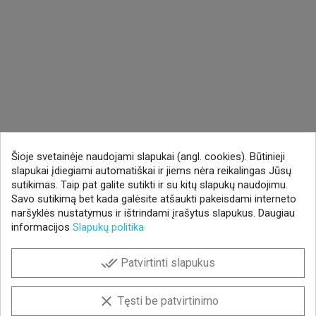
Šioje svetainėje naudojami slapukai (angl. cookies). Būtinieji
slapukai įdiegiami automatiškai ir jiems nėra reikalingas Jūsų
sutikimas. Taip pat galite sutikti ir su kitų slapukų naudojimu.
Savo sutikimą bet kada galėsite atšaukti pakeisdami interneto
naršyklės nustatymus ir ištrindami įrašytus slapukus. Daugiau
informacijos
Slapukų politika
done_all
Patvirtinti slapukus
clear
Tęsti be patvirtinimo