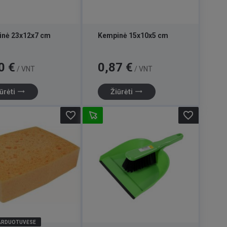
nė 23x12x7 cm
Kempinė 15x10x5 cm
Kaina
0 €
0,87 €
/ VNT
/ VNT
trending_flat
trending_flat
ūrėti
Žiūrėti
favorite_border
favorite_border
PARDUOTUVĖSE