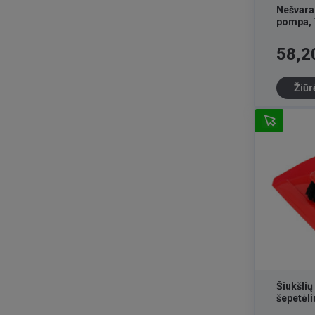
Nešvara
pompa, 
Kaina
58,2
Žiūr
Šiukšlių
šepetėl