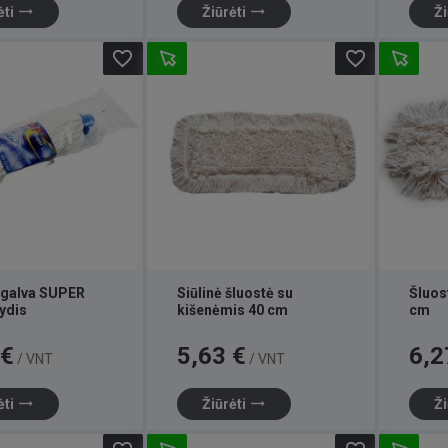
trending_flat
trending_flat
ėti
Žiūrėti
Ži
favorite_border
favorite_border
 galva SUPER
Siūlinė šluostė su
Šluos
ydis
kišenėmis 40 cm
cm
Kaina
Kaina
 €
5,63 €
6,2
/ VNT
/ VNT
trending_flat
trending_flat
ėti
Žiūrėti
Ži