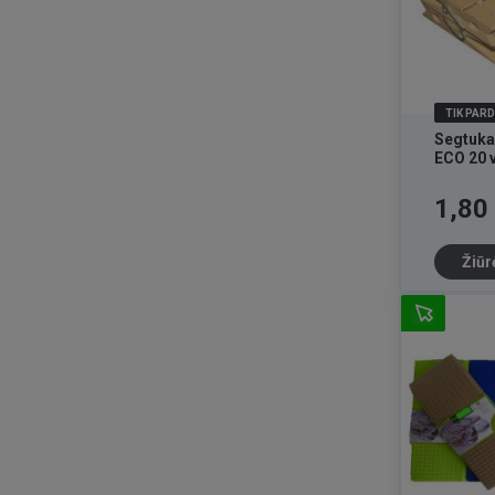
TIK PAR
Segtuka
ECO 20 v
Kaina
1,80
Žiūr