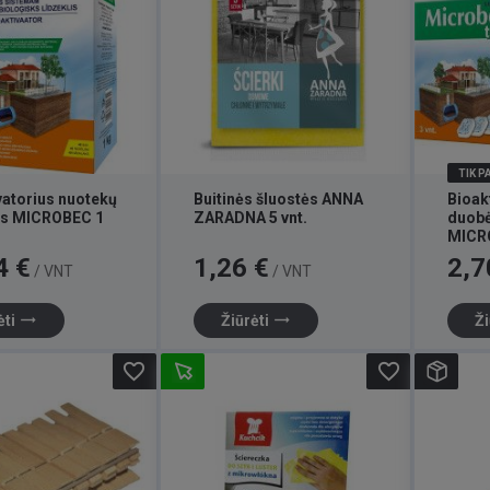
TIK 
vatorius nuotekų
Buitinės šluostės ANNA
Bioak
s MICROBEC 1
ZARADNA 5 vnt.
duobė
MICRO
Kaina
Kaina
4 €
1,26 €
2,7
/ VNT
/ VNT
trending_flat
trending_flat
ėti
Žiūrėti
Ži
favorite_border
favorite_border