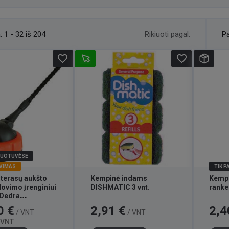
Rikiuoti pagal:
:
1 - 32 iš 204
Pa
favorite_border
favorite_border
DUOTUVĖSE
VIMAS
TIK 
 terasų aukšto
Kempinė indams
Kempi
lovimo įrenginiui
DISHMATIC 3 vnt.
rank
 Dedra
204
Bazinė
Kaina
Kaina
0 €
2,91 €
2,4
/ VNT
/ VNT
kaina
/ VNT