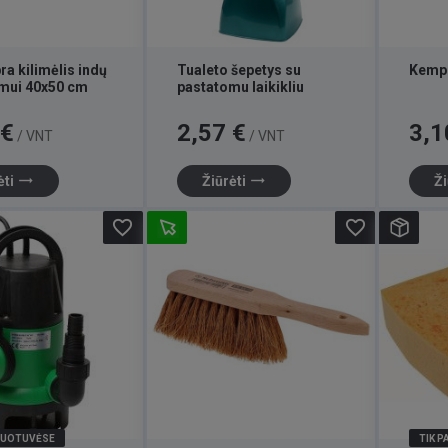
ra kilimėlis indų
Tualeto šepetys su
Kempi
imui 40x50 cm
pastatomu laikikliu
Kaina
Kaina
 €
2,57 €
3,1
/ VNT
/ VNT
trending_flat
trending_flat
ėti
Žiūrėti
Ži
favorite_border
favorite_border
DUOTUVĖSE
TIK 