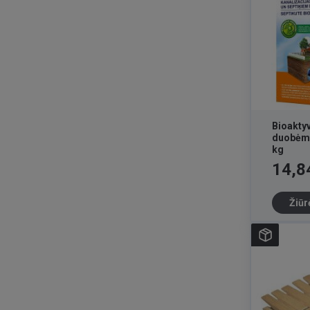
Bioakty
duobėm
kg
Kaina
14,8
Žiūr