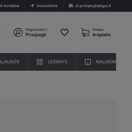
lo kontaktai
Susisiekime
el.prekyba@lytagra.lt
Registruotis /
favorite_border
Prekės
Prisijungti
krepšelis
SLAUGOS
LEIDINYS
NAUJIENOS