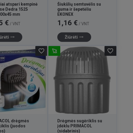
iai atspari kempinė
Šiukšlių semtuvėlis su
se Dedra 1525
guma ir šepetėliu
100x45 mm
EKONEX
Kaina
5 €
1,16 €
/ VNT
/ VNT
trending_flat
trending_flat
ūrėti
Žiūrėti
favorite_border
favorite_border
ACOL drėgmės
Drėgmės sugėriklis su
kiklis (juodos
įdėklu PRIMACOL
os)
(sidabrinis)