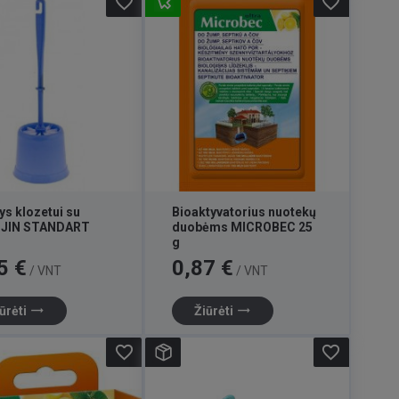
favorite_border
favorite_border
ys klozetui su
Bioaktyvatorius nuotekų
u JIN STANDART
duobėms MICROBEC 25
g
Kaina
5 €
0,87 €
/ VNT
/ VNT
trending_flat
trending_flat
ūrėti
Žiūrėti
favorite_border
favorite_border