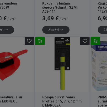
us vandens
Kokosinis buitinis
Rūgšč
750 W
šepetys Schmith SZMI
Visko
A08-114
145x
Kaina
Kaina
0 €
3,69 €
6,9
/ VNT
/ VNT
trending_flat
trending_flat
ėti
Žiūrėti
Ži
favorite_border
favorite_border
 semtuvėlis su
Pompa purkštuvams
PRIM
iu EKONEX L
Proffesion 5, 7, 9, 12 mm
surin
L MAROLEX
spalv