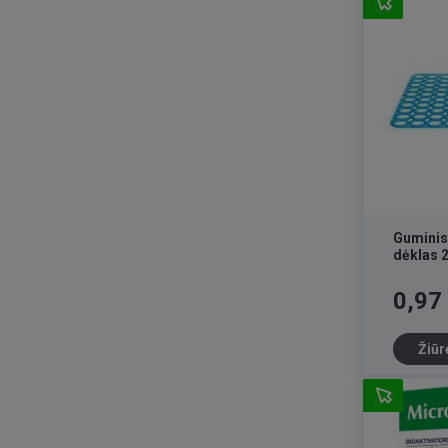
Guminis
dėklas 
Kaina
0,97
Žiūr