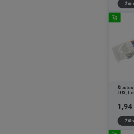
Žiūr
Šluotos
LUX, L d
Kaina
1,94
Žiūr