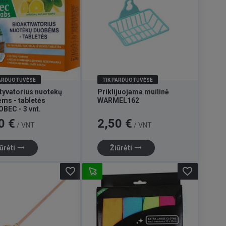
PARDUOTUVĖSE
TIK PARDUOTUVĖSE
tyvatorius nuotekų
Priklijuojama muilinė
ms - tabletės
WARMEL162
BEC - 3 vnt.
Kaina
0 €
2,50 €
/ VNT
/ VNT
trending_flat
trending_flat
ūrėti
Žiūrėti
favorite_border
favorite_border