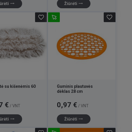
trending_flat
trending_flat
ūrėti
Žiūrėti
favorite_border
favorite_border
tė su kišenėmis 60
Guminis plautuvės
dėklas 28 cm
Kaina
7 €
0,97 €
/ VNT
/ VNT
trending_flat
trending_flat
ūrėti
Žiūrėti