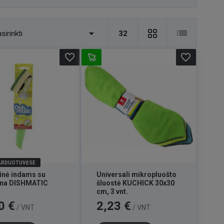

sirinkti
32
favorite_border
favorite_border
PARDUOTUVĖSE
nė indams su
Universali mikropluošto
ena DISHMATIC
šluostė KUCHICK 30x30
cm, 3 vnt.
Kaina
0 €
2,23 €
/ VNT
/ VNT