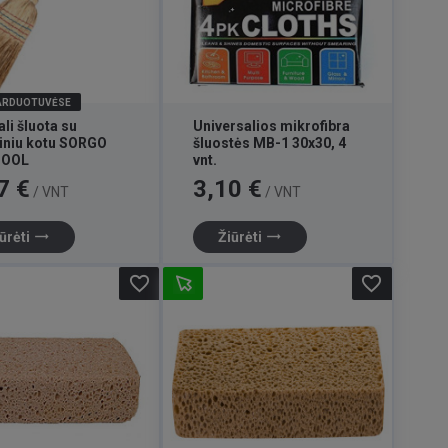
PARDUOTUVĖSE
li šluota su
Universalios mikrofibra
iniu kotu SORGO
šluostės MB-1 30x30, 4
TOOL
vnt.
Kaina
7 €
3,10 €
/ VNT
/ VNT
trending_flat
trending_flat
ūrėti
Žiūrėti
favorite_border
favorite_border