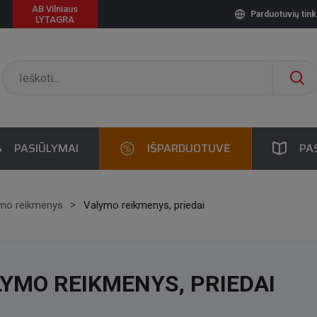
AB Vilniaus
Parduotuvių tink
LYTAGRA
PASIŪLYMAI
IŠPARDUOTUVĖ
PA
lymo reikmenys
Valymo reikmenys, priedai
YMO REIKMENYS, PRIEDAI