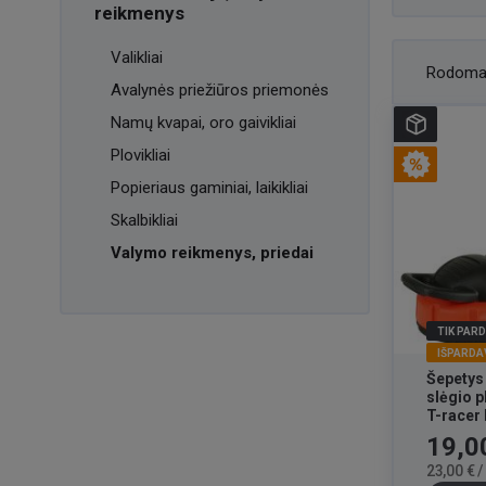
reikmenys
Valikliai
Rodoma
Avalynės priežiūros priemonės
Namų kvapai, oro gaivikliai
Plovikliai
Popieriaus gaminiai, laikikliai
Skalbikliai
Valymo reikmenys, priedai
TIK PAR
IŠPARDA
Šepetys
slėgio p
T-racer
DED882
Kaina
19,0
23,00 € 