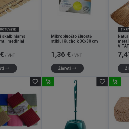
DUOTUVĖSE
TIK 
i skalbiniams
Mikropluošto šluostė
Natūra
nt., mediniai
stiklui Kuchcik 30x30 cm
metal
VITA
Kaina
Kaina
 €
1,36 €
7,4
/ VNT
/ VNT
trending_flat
trending_flat
ėti
Žiūrėti
Ži
favorite_border
favorite_border