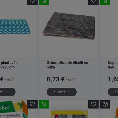
favorite_border
favorite_border
 plautuvės
Grindų šluostė 65x65 cm,
Šepet
28x28 cm
pilka
dėkl
Kaina
Kaina
 €
0,73 €
1,6
/ VNT
/ VNT
trending_flat
trending_flat
ėti
Žiūrėti
Ži
favorite_border
favorite_border