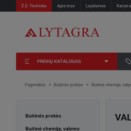
Ž.Ū. Technika
Apie mus
Lojalumas
Karjera
PREKIŲ KATALOGAS
Pagrindinis
Buitinės prekės
Buitinė chemija, va
VAL
Buitinės prekės
Buitinė chemija, valymo